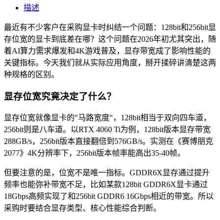
描述
最近有不少客户在采购显卡时纠结一个问题：128bit和256bit显
存位宽的显卡到底差在哪？这个问题在2026年初尤其突出，随
着AI算力需求爆发和4K游戏普及，显存带宽成了影响性能的
关键指标。今天我们就从实际应用角度，掰开揉碎讲清楚这两
种规格的区别。
显存位宽究竟决定了什么？
显存位宽就像显卡的"马路宽度"，128bit相当于双向四车道，
256bit则是八车道。以RTX 4060 Ti为例，128bit版本显存带宽
288GB/s，256bit版本直接翻倍到576GB/s。实测在《赛博朋克
2077》4K分辨率下，256bit版本帧率能高出35-40帧。
但要注意的是，位宽不是唯一指标。GDDR6X显存通过提升
频率也能弥补带宽不足，比如某款128bit GDDR6X显卡通过
18Gbps高频实现了和256bit GDDR6 16Gbps相近的带宽。所以
采购时要结合显存类型、核心性能综合判断。