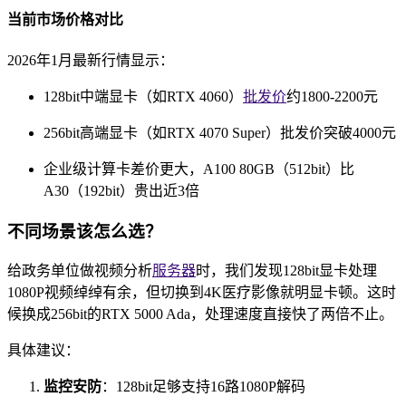
当前市场价格对比
2026年1月最新行情显示：
128bit中端显卡（如RTX 4060）
批发价
约1800-2200元
256bit高端显卡（如RTX 4070 Super）批发价突破4000元
企业级计算卡差价更大，A100 80GB（512bit）比
A30（192bit）贵出近3倍
不同场景该怎么选？
给政务单位做视频分析
服务器
时，我们发现128bit显卡处理
1080P视频绰绰有余，但切换到4K医疗影像就明显卡顿。这时
候换成256bit的RTX 5000 Ada，处理速度直接快了两倍不止。
具体建议：
监控安防
：128bit足够支持16路1080P解码