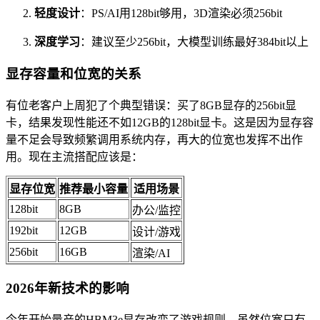
轻度设计
：PS/AI用128bit够用，3D渲染必须256bit
深度学习
：建议至少256bit，大模型训练最好384bit以上
显存容量和位宽的关系
有位老客户上周犯了个典型错误：买了8GB显存的256bit显
卡，结果发现性能还不如12GB的128bit显卡。这是因为显存容
量不足会导致频繁调用系统内存，再大的位宽也发挥不出作
用。现在主流搭配应该是：
显存位宽
推荐最小容量
适用场景
128bit
8GB
办公/监控
192bit
12GB
设计/游戏
256bit
16GB
渲染/AI
2026年新技术的影响
今年开始量产的HBM3e显存改变了游戏规则。虽然位宽只有