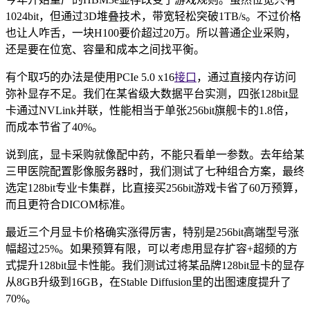
1024bit，但通过3D堆叠技术，带宽轻松突破1TB/s。不过价格
也让人咋舌，一块H100要价超过20万。所以普通企业采购，
还是要在位宽、容量和成本之间找平衡。
有个取巧的办法是使用PCIe 5.0 x16
接口
，通过直接内存访问
弥补显存不足。我们在某省级大数据平台实测，四张128bit显
卡通过NVLink并联，性能相当于单张256bit旗舰卡的1.8倍，
而成本节省了40%。
说到底，显卡采购就像配中药，不能只看单一参数。去年给某
三甲医院配置影像服务器时，我们测试了七种组合方案，最终
选定128bit专业卡集群，比直接买256bit游戏卡省了60万预算，
而且更符合DICOM标准。
最近三个月显卡价格确实涨得厉害，特别是256bit高端型号涨
幅超过25%。如果预算有限，可以考虑用显存扩容+超频的方
式提升128bit显卡性能。我们测试过将某品牌128bit显卡的显存
从8GB升级到16GB，在Stable Diffusion里的出图速度提升了
70%。