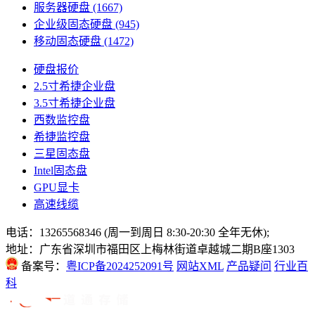
服务器硬盘
(1667)
企业级固态硬盘
(945)
移动固态硬盘
(1472)
硬盘报价
2.5寸希捷企业盘
3.5寸希捷企业盘
西数监控盘
希捷监控盘
三星固态盘
Intel固态盘
GPU显卡
高速线缆
电话：13265568346 (周一到周日 8:30-20:30 全年无休);
地址：广东省深圳市福田区上梅林街道卓越城二期B座1303
备案号：
粤ICP备2024252091号
网站XML
产品疑问
行业百
科