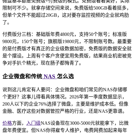
微盘基本都是免费版+付费版的模式。免费版看着美好，实际
限制可不少。就拿存储空间来说，免费版给500GB看着挺多，
但单个文件不能超过20GB，这对要存监控视频的企业就鸡肋
了。
付费版分三档：基础版年费4800元，支持50个账号；标准版
9800元，150个账号；旗舰版19800元，不限制账号数。最重要
的是付费版才有真正的企业级数据加密，免费版的数据安全就
是个摆设。上周有个客户贪便宜用免费版，结果商业机密被竞
争对手扒个精光，现在肠子都悔青了。
企业微盘和传统
NAS
怎么选
说到这儿肯定有人要问：企业微盘和咱们常见的NAS存储哪
个更好？这事儿得看具体情况。2026年第一季度数据显示，
200人以下的企业76%选择了微盘，主要是维护成本低。但像
金融、医疗这些对数据管控严格的行业，还是NAS更靠谱。
价格
方面，
入门级
NAS设备现在3000-5000元就能拿下，比微
盘年费便宜。但NAS你得雇专人维护，电费网费加起来每年