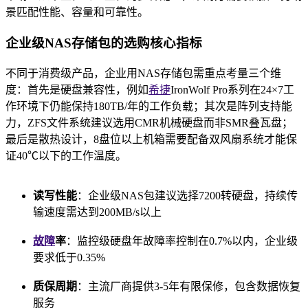
景匹配性能、容量和可靠性。
企业级NAS存储包的选购核心指标
不同于消费级产品，企业用NAS存储包需重点考量三个维
度：首先是硬盘兼容性，例如
希捷
IronWolf Pro系列在24×7工
作环境下仍能保持180TB/年的工作负载；其次是阵列支持能
力，ZFS文件系统建议选用CMR机械硬盘而非SMR叠瓦盘；
最后是散热设计，8盘位以上机箱需要配备双风扇系统才能保
证40℃以下的工作温度。
读写性能
：企业级NAS包建议选择7200转硬盘，持续传
输速度需达到200MB/s以上
故障
率
：监控级硬盘年故障率控制在0.7%以内，企业级
要求低于0.35%
质保周期
：主流厂商提供3-5年有限保修，包含数据恢复
服务