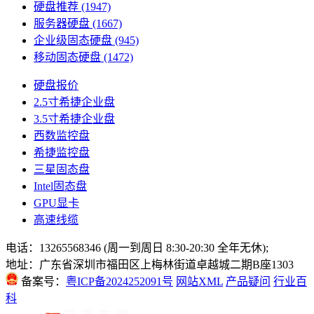
硬盘推荐
(1947)
服务器硬盘
(1667)
企业级固态硬盘
(945)
移动固态硬盘
(1472)
硬盘报价
2.5寸希捷企业盘
3.5寸希捷企业盘
西数监控盘
希捷监控盘
三星固态盘
Intel固态盘
GPU显卡
高速线缆
电话：13265568346 (周一到周日 8:30-20:30 全年无休);
地址：广东省深圳市福田区上梅林街道卓越城二期B座1303
备案号：
粤ICP备2024252091号
网站XML
产品疑问
行业百
科