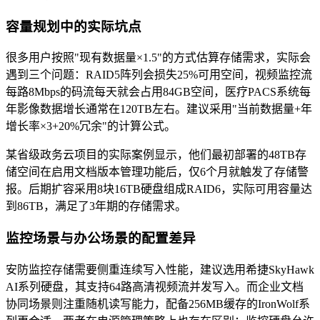
容量规划中的实际坑点
很多用户按照"现有数据量×1.5"的方式估算存储需求，实际会
遇到三个问题：RAID5阵列会损失25%可用空间，视频监控流
每路8Mbps的码流每天就会占用84GB空间，医疗PACS系统每
年影像数据增长通常在120TB左右。建议采用"当前数据量+年
增长率×3+20%冗余"的计算公式。
某省级政务云项目的实际案例显示，他们最初部署的48TB存
储空间在启用文档版本管理功能后，仅6个月就触发了存储警
报。后期扩容采用8块16TB硬盘组成RAID6，实际可用容量达
到86TB，满足了3年期的存储需求。
监控场景与办公场景的配置差异
安防监控存储需要侧重连续写入性能，建议选用希捷SkyHawk
AI系列硬盘，其支持64路高清视频流并发写入。而企业文档
协同场景则注重随机读写能力，配备256MB缓存的IronWolf系