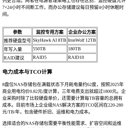
列更合适。两者在电源管理策略上也存在区别：监控硬盘允许
7×24小时不间断工作，而办公存储建议每日预留4小时休眠时
间。
参数
监控专用方案
企业办公方案
SkyHawk AI 8TB
IronWolf 12TB
推荐硬盘型号
550TB
180TB
年写入量
RAID5
RAID10
RAID建议
电力成本与TCO计算
8盘位NAS存储包在满载状态下月耗电量约62度，按照2025年
商业用电均价0.82元/度计算，三年电费支出就超过1800元。企
业采购时除了比较硬盘单价，还需要计算每TB容量的总拥有
成本。目前市场上企业级NAS解决方案的TCO区间在220-280
元/TB/年，包含硬件折旧、运维和电力成本。
选择适合的NAS存储包需要平衡性能需求、扩容空间和运维