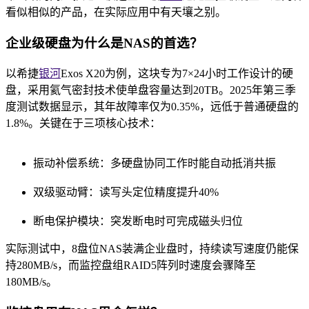
看似相似的产品，在实际应用中有天壤之别。
企业级硬盘为什么是NAS的首选？
以希捷
银河
Exos X20为例，这块专为7×24小时工作设计的硬
盘，采用氦气密封技术使单盘容量达到20TB。2025年第三季
度测试数据显示，其年故障率仅为0.35%，远低于普通硬盘的
1.8%。关键在于三项核心技术：
振动补偿系统：多硬盘协同工作时能自动抵消共振
双级驱动臂：读写头定位精度提升40%
断电保护模块：突发断电时可完成磁头归位
实际测试中，8盘位NAS装满企业盘时，持续读写速度仍能保
持280MB/s，而监控盘组RAID5阵列时速度会骤降至
180MB/s。