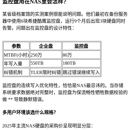
监控盘用在NAS里会怎样？
某省级档案馆的实测案例很能说明问题。他们最初在备份服务
器中使用6块希捷酷鹰监控盘，运行9个月后出现3块硬盘同时
告警。问题出在监控盘的设计特性：
参数
企业盘
监控盘
MTBF(小时)
250万
80万
550TB
180TB
年写入量
纠错机制
TLER限时纠错
跳过错误继续写入
监控盘的连续写入优化特性，恰恰是NAS最忌讳的。当存储
系统要求数据绝对完整时，监控盘为保流畅性牺牲数据校验的
做 ** 导致静默错误。
多用户环境该选什么规格？
2025年主流NAS硬盘的采购价呈现明显分层：