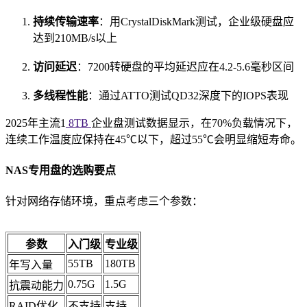
持续传输速率
：用CrystalDiskMark测试，企业级硬盘应
达到210MB/s以上
访问延迟
：7200转硬盘的平均延迟应在4.2-5.6毫秒区间
多线程性能
：通过ATTO测试QD32深度下的IOPS表现
2025年主流1
8TB
企业盘测试数据显示，在70%负载情况下，
连续工作温度应保持在45℃以下，超过55℃会明显缩短寿命。
NAS专用盘的选购要点
针对网络存储环境，重点考虑三个参数：
参数
入门级
专业级
55TB
180TB
年写入量
0.75G
1.5G
抗震动能力
RAID优化
不支持
支持