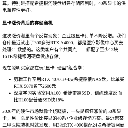
算。特别是搭配希捷银河硬盘组建存储阵列时，40系显卡的供
电兼容性更好。
显卡涨价背后的存储商机
这次涨价潮里有个反常现象：企业级显卡订单不降反增。我们
仓库最近就出了300多张RTX A4000，都是医疗影像中心买去
处理CT数据的。这类客户有个共同点——都配了至少12块
16TB希捷银河硬盘做热存储。
现在聪明买家都在玩"显卡+硬盘"组合拳：
剪辑工作室用RTX 4070Ti+4块希捷酷狼NAS盘，比单买
RTX 5070省下2600元
深度学习实验室用A100+希捷雷霆SSD，训练速度反而
比H100配普通SSD快18%
2026年的硬件市场就像个跷跷板，一头是疯狂涨价的50系显
卡，另一头是性价比突显的40系+企业级存储方案。最近帮某
三甲医院装机时就发现，用3张RTX 4090搭配24块希捷银河硬