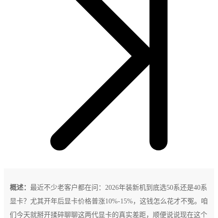
概述：
最近不少老客户都在问：2026年装新机到底选50系还是40系
显卡？尤其开年后显卡价格普涨10%-15%，这钱怎么花才不冤。咱
们今天就掰开揉碎聊聊这两代显卡的真实差距，顺便说说现在这个