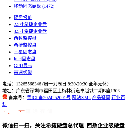
移动固态硬盘
(1472)
硬盘报价
2.5寸希捷企业盘
3.5寸希捷企业盘
西数监控盘
希捷监控盘
三星固态盘
Intel固态盘
GPU显卡
高速线缆
电话：13265568346 (周一到周日 8:30-20:30 全年无休);
地址：广东省深圳市福田区上梅林街道卓越城二期B座1303
备案号：
粤ICP备2024252091号
网站XML
产品疑问
行业百
科
微信扫一扫，关注希捷硬盘总代理_西数企业级硬盘