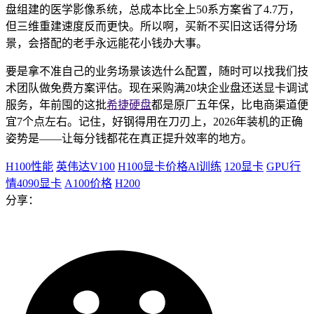
盘组建的医学影像系统，总成本比全上50系方案省了4.7万，
但三维重建速度反而更快。所以啊，买新不买旧这话得分场
景，会搭配的老手永远能花小钱办大事。
要是拿不准自己的业务场景该选什么配置，随时可以找我们技
术团队做免费方案评估。现在采购满20块企业盘还送显卡调试
服务，年前囤的这批
希捷硬盘
都是原厂五年保，比电商渠道便
宜7个点左右。记住，好钢得用在刀刃上，2026年装机的正确
姿势是——让每分钱都花在真正提升效率的地方。
H100性能
英伟达V100
H100显卡价格Al训练
120显卡
GPU行
情4090显卡
A100价格
H200
分享：