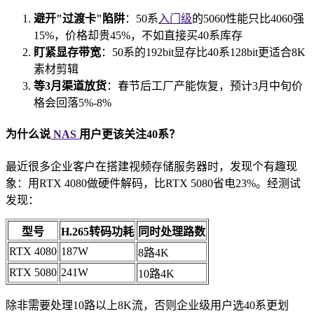
避开"过渡卡"陷阱
：50系
入门级
的5060性能只比4060强
15%，价格却贵45%，不如直接买40系库存
盯紧显存带宽
：50系的192bit显存比40系128bit更适合8K
素材剪辑
等3月渠道放货
：春节后工厂产能恢复，预计3月中旬价
格会回落5%-8%
为什么说
NAS
用户更该关注40系？
最近很多企业客户在搭建视频存储服务器时，发现个有趣现
象：用RTX 4080做硬件解码，比RTX 5080省电23%。经测试
发现：
型号
H.265转码功耗
同时处理路数
RTX 4080
187W
8路4K
RTX 5080
241W
10路4K
除非需要处理10路以上8K流，否则企业级用户选40系更划