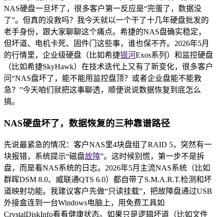
NAS硬盘一旦坏了，很多客户第一反应是“完蛋了，数据没
了”。但真的没救吗？我今天就以一个干了十几年硬盘批发的
老手身份，跟大家聊聊这个痛点。希捷的NAS盘确实稳定，
但坏道、电机卡死、固件门这些事，谁也保不齐。2026年5月
的行情里，企业级硬盘（比如希捷
银河
Exos系列）和监控硬盘
（比如希捷SkyHawk）在技术迭代上又有了新变化，很多客户
问“NAS盘坏了，能不能用监控盘顶？或者企业盘能不能救
急？”今天咱们就把这事聊透，顺便说说数据恢复到底怎么
搞。
NAS硬盘坏了，数据恢复的三种靠谱路径
先说最紧急的情况：客户NAS里4块盘组了RAID 5，突然有一
块报错，系统提示“磁盘
故障
”。这时候别慌，第一步不是拆
盘，而是看NAS系统的日志。2026年5月主流NAS系统（比如
群晖DSM 8.0、威联通QTS 6.0）都自带了S.M.A.R.T.检测和坏
道映射功能。我建议客户先做“只读挂载”，把故障盘通过USB
外接盒连到一台Windows电脑上，用免费工具如
CrystalDiskInfo看看健康状态。如果只是逻辑坏道（比如文件