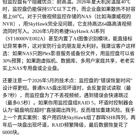
但监控盘有个隐藏优点：耐高温。2026年夏天机房温度40℃
时，监控盘仍能保持55℃以下工作，而企业盘如果散热不好容
易上60℃。对于只做视频监控存储的NAS（比如海康威视的
NVR），用SkyHawk完全没问题，它支持高达64路高清视频
流同时写入。2026年5月的希捷SkyHawk AI系列
（ST18000VE002A）甚至内置了AI图像识别模块，能直接标
记异常事件，这对安防行业的朋友是大利好。我建议客户这样
选：如果NAS只跑Plex影音服务或备份文件，用监控盘可以省
30%预算；如果跑虚拟机、数据库、多用户家庭共享，老老实
实上NAS专用盘或企业盘。
还要注意一个2026年5月的技术点：监控盘的“错误恢复时间”
设计得更短。普通NAS盘出现坏道时，会反复尝试读取（最
多7秒），而监控盘为了不丢视频帧，遇到错误会快速跳过
（最多0.5秒）。如果你用监控盘组RAID 5，坏道时控制器会
认为“磁盘响应超时”直接踢出阵列，反而增加重建风险。我手
上一个真实案例：客户用四块SkyHawk组了群晖SHR阵列，两
年后一块盘出现坏道，RAID频繁降级，最后数据恢复花了
6000块。