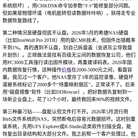
系统损坏），用CHKDSK命令加参数“/f /r”能修复部分问题。
但如果是物理坏道（电机能转但读数据咔咔响），就得走专业
数据恢复路线了。
第二种情况是硬盘彻底不认盘。2026年5月的希捷NAS硬盘
（比如IronWolf Pro 20TB）用的是CMR技术，但固件出错概率
不到1%。真的遇到不认盘，别自己拆盘盖（会进灰尘导致盘
片划伤）。正规做法是找有百级无尘间的数据恢复公司，他们
用PC3000工具强行读出固件模块，再重建译码表。2026年国
内数据恢复行情，这种操作
价格
在2000-5000元之间，看盘容
量。我见过一个客户，他NAS里存了3年的监控录像，硬盘坏
道被系统标记了2000多个“待重映射扇区”，正常读不了。后来
用“磁盘镜像”软件（比如DDRescue），把好数据先复制到一
块新企业盘上，花了12个小时，最终救回来90%的视频文件。
第三种最刁钻——盘能认但文件打不开。2026年5月流行用
Btrfs文件系统的NAS，突然断电后容易元数据损坏。这时别重
装系统，先用UFS Explorer或R-Studio这类软件扫描全盘，能
恢复出目录结构和大部分文件。我之前帮一个客户处理过，他