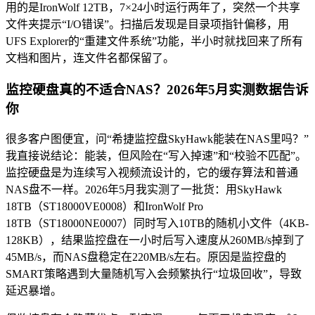
用的是IronWolf 12TB，7×24小时运行两年了，突然一个共享
文件夹提示“I/O错误”。扫描后发现是目录项指针偏移，用
UFS Explorer的“重建文件系统”功能，半小时就找回来了所有
文档和图片，连文件名都保留了。
监控硬盘真的不适合NAS？2026年5月实测数据告诉
你
很多客户图便宜，问“希捷监控盘SkyHawk能装在NAS里吗？”
我直接说结论：能装，但风险在“写入掉速”和“校验不匹配”。
监控硬盘是为连续写入视频流设计的，它的缓存算法和普通
NAS盘不一样。2026年5月我实测了一批货：用SkyHawk
18TB（ST18000VE0008）和IronWolf Pro
18TB（ST18000NE0007）同时写入10TB的随机小文件（4KB-
128KB），结果监控盘在一小时后写入速度从260MB/s掉到了
45MB/s，而NAS盘稳定在220MB/s左右。原因是监控盘的
SMART策略遇到大量随机写入会频繁执行“垃圾回收”，导致
延迟暴增。