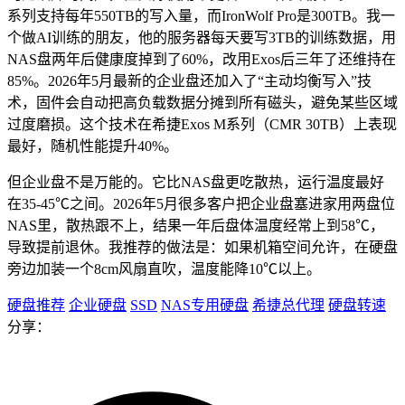
系列支持每年550TB的写入量，而IronWolf Pro是300TB。我一
个做AI训练的朋友，他的服务器每天要写3TB的训练数据，用
NAS盘两年后健康度掉到了60%，改用Exos后三年了还维持在
85%。2026年5月最新的企业盘还加入了“主动均衡写入”技
术，固件会自动把高负载数据分摊到所有磁头，避免某些区域
过度磨损。这个技术在希捷Exos M系列（CMR 30TB）上表现
最好，随机性能提升40%。
但企业盘不是万能的。它比NAS盘更吃散热，运行温度最好
在35-45℃之间。2026年5月很多客户把企业盘塞进家用两盘位
NAS里，散热跟不上，结果一年后盘体温度经常上到58℃，
导致提前退休。我推荐的做法是：如果机箱空间允许，在硬盘
旁边加装一个8cm风扇直吹，温度能降10℃以上。
硬盘推荐
企业硬盘
SSD
NAS专用硬盘
希捷总代理
硬盘转速
分享：