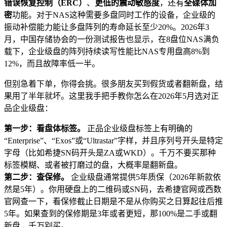
错误恢复控制（ERC）
、
更低的震动敏感度
，还有
全碟体加
密
功能。对于NAS这种需要多盘同时工作的设备，企业级的
振动补偿能力能让多盘阵列的寿命延长至少20%。2026年3
月，中国存储协会的一份测试报告也显示，在8盘位NAS满负
载下，企业级盘的阵列持续读写性能比NAS专用盘高8%到
12%，而且故障率低一半。
但别急着下单，你得会挑。很多朋友买到假货或者翻新盘，结
果用了半年就坏。这里我手把手教你怎么在2026年5月选对正
品企业级盘：
第一步：看盘体标签。
正品企业级盘标签上有明确的
“Enterprise”、“Exos”或“Ultrastar”字样，并且序列号开头是特定
字母（比如希捷SN码开头是ZA或WKD）。千万不要买那种
标签模糊、或者被打磨过的盘，大概率是翻新盘。
第二步：查保修。
企业级盘通常提供5年质保（2026年新款依
然是5年）。你用硬盘上的二维码或SN码，去希捷官网或西数
官网查一下，看保修截止日期是不是从你购买之日算起往后推
5年。如果查到的保修期是3年或者更短，那100%是二手或翻
新盘，千万别买。