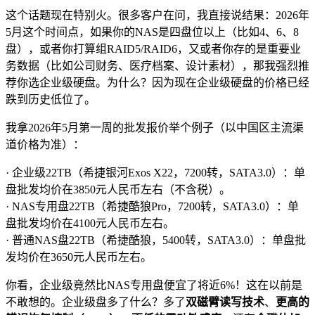
这个话题现在特别火。很多客户在问，我直接说结果：2026年
5月这个时间点，如果你的NAS是四盘位以上（比如4、6、8
盘），或者你打算组RAID5/RAID6，又或者你存的是重要业
务数据（比如公司财务、医疗档案、设计素材），那我强烈推
荐你选企业级硬盘。为什么？因为现在企业级硬盘的价格已经
跌到历史低位了。
我拿2026年5月第一周的批发报价举个例子（以中国区主流渠
道价格为准）：
· 企业级22TB（希捷银河Exos X22，7200转，SATA3.0）：单
盘批发均价在3850元人民币左右（不含税）。
· NAS专用盘22TB（希捷酷狼Pro，7200转，SATA3.0）：单
盘批发均价在4100元人民币左右。
· 普通NAS盘22TB（希捷酷狼，5400转，SATA3.0）：单盘批
发均价在3650元人民币左右。
你看，企业级竟然比NAS专用盘便宜了将近6%！这在以前是
不敢想的。企业级盘多了什么？多了
双磁臂读写技术
、
更高的