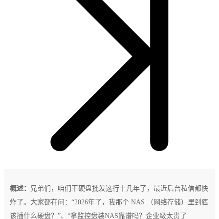
概述：
兄弟们，咱们干硬盘批发这行十几年了，最近后台私信都快
炸了。大家都在问：“2026年了，我那个 NAS （网络存储）里到底
该插什么硬盘？”、“拿监控盘装NAS靠谱吗？企业级太贵了