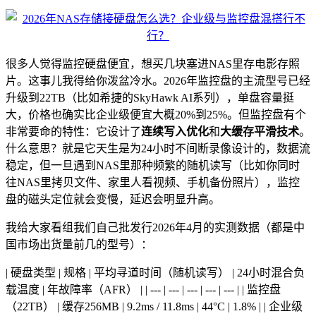
很多人觉得监控硬盘便宜，想买几块塞进NAS里存电影存照
片。这事儿我得给你泼盆冷水。2026年监控盘的主流型号已经
升级到22TB（比如希捷的SkyHawk AI系列），单盘容量挺
大，价格也确实比企业级便宜大概20%到25%。但监控盘有个
非常要命的特性：它设计了
连续写入优化
和
大缓存平滑技术
。
什么意思？就是它天生是为24小时不间断录像设计的，数据流
稳定，但一旦遇到NAS里那种频繁的随机读写（比如你同时
往NAS里拷贝文件、家里人看视频、手机备份照片），监控
盘的磁头定位就会变慢，延迟会明显升高。
我给大家看组我们自己批发行2026年4月的实测数据（都是中
国市场出货量前几的型号）：
| 硬盘类型 | 规格 | 平均寻道时间（随机读写） | 24小时混合负
载温度 | 年故障率（AFR） | | --- | --- | --- | --- | --- | | 监控盘
（22TB） | 缓存256MB | 9.2ms / 11.8ms | 44°C | 1.8% | | 企业级