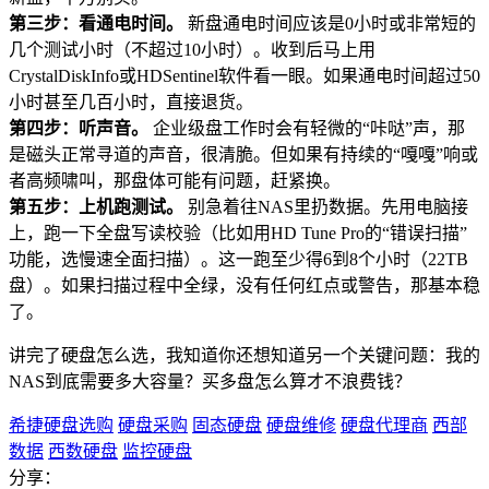
第三步：看通电时间。
新盘通电时间应该是0小时或非常短的
几个测试小时（不超过10小时）。收到后马上用
CrystalDiskInfo或HDSentinel软件看一眼。如果通电时间超过50
小时甚至几百小时，直接退货。
第四步：听声音。
企业级盘工作时会有轻微的“咔哒”声，那
是磁头正常寻道的声音，很清脆。但如果有持续的“嘎嘎”响或
者高频啸叫，那盘体可能有问题，赶紧换。
第五步：上机跑测试。
别急着往NAS里扔数据。先用电脑接
上，跑一下全盘写读校验（比如用HD Tune Pro的“错误扫描”
功能，选慢速全面扫描）。这一跑至少得6到8个小时（22TB
盘）。如果扫描过程中全绿，没有任何红点或警告，那基本稳
了。
讲完了硬盘怎么选，我知道你还想知道另一个关键问题：我的
NAS到底需要多大容量？买多盘怎么算才不浪费钱？
希捷硬盘选购
硬盘采购
固态硬盘
硬盘维修
硬盘代理商
西部
数据
西数硬盘
监控硬盘
分享：