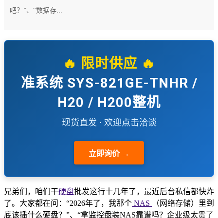
吧？”、“数据存...
🔥 限时供应 🔥
准系统 SYS-821GE-TNHR /
H20 / H200整机
现货直发 · 欢迎点击洽谈
立即询价 →
兄弟们，咱们干
硬盘
批发这行十几年了，最近后台私信都快炸
了。大家都在问：“2026年了，我那个
NAS
（网络存储）里到
底该插什么硬盘？”、“拿监控盘装NAS靠谱吗？企业级太贵了