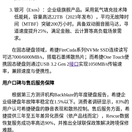
银河（Exos）：企业级旗舰产品。采用氦气填充技术降
低能耗，容量高达22TB（2023年发布），平均无故障时
间（MTBF）突破200万小时。具备双动圈音圈马达，寻
道速度提升25%，满足金融、云计算等高负载场景需
求。
在固态硬盘领域，希捷FireCuda系列NVMe SSD连续读写
可达7000/6000MB/s，搭载石墨烯散热片；而希捷One Touch便
携固态硬盘则通过USB 3.2 Gen 2
接口
实现1050MB/s传输速
率，兼顾速度与便携性。
用户口碑与售后服务保障
根据第三方测评机构Backblaze的年度硬盘报告，希捷企
业级硬盘年故障率稳定在1.5%以下。消费者调研显示，83%的
用户认可希捷硬盘的静音表现和散热控制。售后服务方面，希
捷提供三年至五年差异化质保（依产品线而定），Rescue数据
恢复服务成功率高达90%，并推出全球联保政策解决跨境保修
难题。