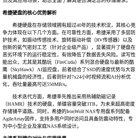
点及其应用场景，助您全面了解其是否满足您的存储需求。
希捷硬盘的核心优势解析
希捷硬盘在存储领域拥有超过40年的技术积淀，其核心竞
争力体现在以下几个方面。在可靠性方面，希捷采用了多层防
护技术，如振动传感技术、旋转振动补偿（RV传感器）以及
创新的氦气密封工艺（针对企业级产品），显著提升了硬盘在
恶劣环境下的运行稳定性，有效降低了数据丢失风险。读写性
能出众，尤其是其酷玩（FireCuda）系列混合硬盘与最新的酷
鹰（SkyHawk）AI监控盘，前者结合了SSD的速度优势与大容
量机械盘的经济性，后者则针对7x24小时视频流和AI分析优
化，吞吐量最高可达550MB/s。
技术迭代方面，希捷率先推出采用热辅助磁记录
（HAMR）技术的硬盘，单碟容量突破3TB，为未来超高密度
存储铺平道路。同时，希捷的IronWolf NAS专用盘系列配备
AgileArray固件，支持多用户同时访问且具备防震动特性，专
为中小型企业及家庭NAS系统设计。