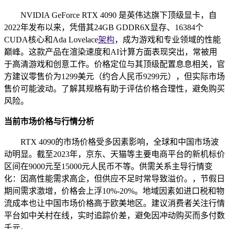
NVIDIA GeForce RTX 4090 是英伟达旗下顶级显卡，自
2022年发布以来，凭借其24GB GDDR6X显存、16384个
CUDA核心和Ada Lovelace
架构
，成为游戏和专业领域的性能
巅峰。这款产品在渲染速度和AI计算方面表现突出，常被用
于高清游戏和创意工作。价格定位与其顶级配置息息相关，官
方建议零售价为1299美元（约合人民币9299元），但实际市场
售价可能波动。了解其规格有助于评估价格合理性，避免购买
风险。
当前市场价格与行情分析
RTX 4090的市场价格受多因素影响，全球和中国市场波
动明显。截至2023年，京东、天猫等主要电商平台的新机标价
区间在9000元至15000元人民币不等。供需关系主导行情变
化：因高性能需求高企，但供应不足时常导致溢价。，节假日
期间需求激增，价格会上浮10%-20%。地域因素如进口税和物
流成本也让中国市场价格高于欧美地区。建议消费者关注行情
平台如中关村在线，实时追踪价差，避免因冲动购买而多付数
千元。