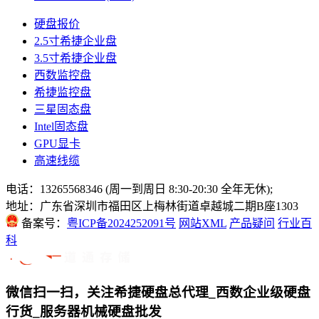
硬盘报价
2.5寸希捷企业盘
3.5寸希捷企业盘
西数监控盘
希捷监控盘
三星固态盘
Intel固态盘
GPU显卡
高速线缆
电话：13265568346 (周一到周日 8:30-20:30 全年无休);
地址：广东省深圳市福田区上梅林街道卓越城二期B座1303
备案号：
粤ICP备2024252091号
网站XML
产品疑问
行业百
科
微信扫一扫，关注希捷硬盘总代理_西数企业级硬盘
行货_服务器机械硬盘批发