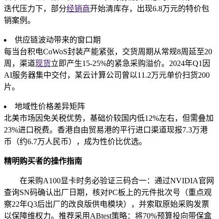
迭代压力下，部分
经销商
开始清库存，出现6.8万元的特价包
销案例。
供应链波动带来的窗口期
每当台积电CoWoS封装产能紧张，交货周期从常规8周延至20
周，渠道
现货
立即产生15-25%的紧急采购溢价。2024年Q1因
AI服务器集中交付，某云计算公司曾以11.2万元单价扫货200
片。
地域性价格差异矩阵
北美市场因免关税优势，基础价较国内低12%左右，但需叠加
23%进口税费。香港自由贸易港的平行进口渠道现报7.3万港
币（约6.7万人民币），成为性价比优选。
精明购买者的操作指南
在采购A100显卡时务必验证三码合一：通过NVIDIA官网
查询SN码确认出厂日期，核对PC板上的元件批次号（重点观
察22年Q3后出厂的改良版供电模块），并索取原始采购发票
以保障维权力。推荐采用ABtest策略：将70%预算投向带保盒