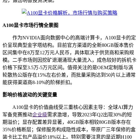
险，做出明智投资决策。
A100显卡市场行情全景图
作为NVIDIA面向数据中心的高端计算卡，A100显卡的定
价呈现典型金字塔结构。目前官方渠道的全新80GB版本售价
区间集中在8万至12万元人民币，具体取决于供货商和采购规
模。二手市场则因挖矿退潮涌现大量流入，成色较好的拆机卡
价格下探至3.5万-5万元区间。值得关注的是OEM定制版与涡
轮散热公版存在15%左右价差，而批量采购达到50片以上通常
能获得渠道商8-10%的阶梯折扣。
影响价格波动的关键变量
A100显卡的价值曲线受三重核心因素主导：全球AI算力
军备竞赛推动
企业级
需求激增，导致2023年Q2出现30%的短
期溢价；显存配置差异显著，40GB版本相较80GB版本存在
35%价格断层；保修服务构成隐性成本，带原厂三年保修的盒
装卡比工包产品溢价18%以上。特别需要注意的是近期H100