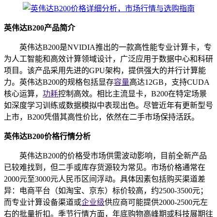
英伟达B200产品简介
英伟达B200是NVIDIA推出的一款高性能专业计算卡，专
为人工智能和高效计算领域设计，广泛应用于数据中心和科研
项目。该产品采用先进的GPU架构，提供强大的并行计算能
力。英伟达B200的规格包括显存
容量
高达12GB，支持CUDA
核心运算，
功耗
控制高效。相比主流显卡，B200在特定场景
如深度学习训练或数据模拟中表现出色。尽管近年有更新型号
上市，B200凭借其高性价比，依然在二手市场保持活跃。
英伟达B200价格行情分析
英伟达B200的价格受市场供需波动影响，目前全新产品
已较难找到，但二手或库存货源较为常见。市场价格通常在
2000元至3000元人民币区间浮动。具体因素包括购买渠道差
异：电商平台（如淘宝、京东）标价较高，约2500-3500元；
而专业计算设备渠道或
企业级
供应商可能提供2000-2500元左
右的批量折扣。季节行情方面，年底购物高峰期或科技展期往