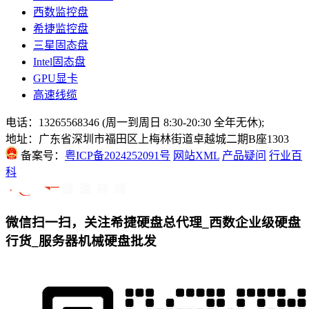
西数监控盘
希捷监控盘
三星固态盘
Intel固态盘
GPU显卡
高速线缆
电话：13265568346 (周一到周日 8:30-20:30 全年无休);
地址：广东省深圳市福田区上梅林街道卓越城二期B座1303
备案号：
粤ICP备2024252091号
网站XML
产品疑问
行业百
科
微信扫一扫，关注希捷硬盘总代理_西数企业级硬盘
行货_服务器机械硬盘批发