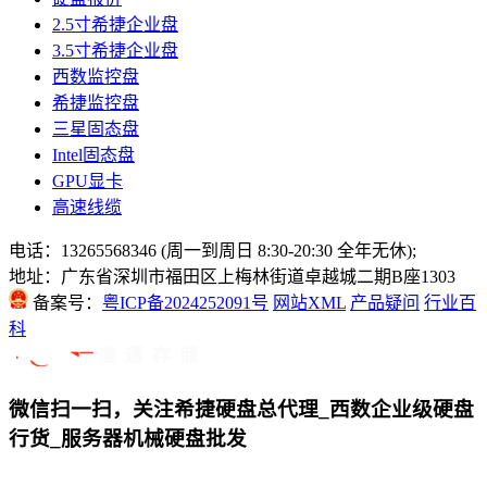
2.5寸希捷企业盘
3.5寸希捷企业盘
西数监控盘
希捷监控盘
三星固态盘
Intel固态盘
GPU显卡
高速线缆
电话：13265568346 (周一到周日 8:30-20:30 全年无休);
地址：广东省深圳市福田区上梅林街道卓越城二期B座1303
备案号：
粤ICP备2024252091号
网站XML
产品疑问
行业百
科
微信扫一扫，关注希捷硬盘总代理_西数企业级硬盘
行货_服务器机械硬盘批发