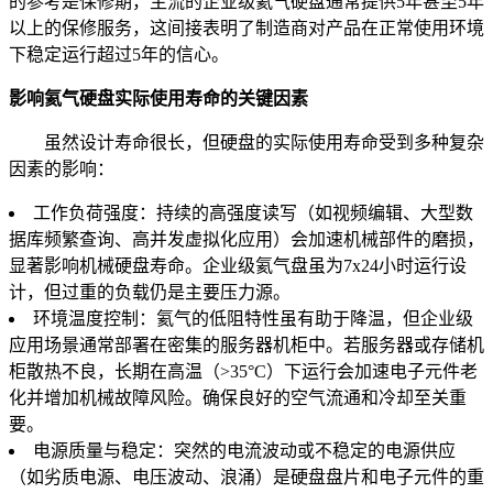
的参考是保修期，主流的企业级氦气硬盘通常提供5年甚至5年
以上的保修服务，这间接表明了制造商对产品在正常使用环境
下稳定运行超过5年的信心。
影响氦气硬盘实际使用寿命的关键因素
虽然设计寿命很长，但硬盘的实际使用寿命受到多种复杂
因素的影响：
工作负荷强度：持续的高强度读写（如视频编辑、大型数
据库频繁查询、高并发虚拟化应用）会加速机械部件的磨损，
显著影响机械硬盘寿命。企业级氦气盘虽为7x24小时运行设
计，但过重的负载仍是主要压力源。
环境温度控制：氦气的低阻特性虽有助于降温，但企业级
应用场景通常部署在密集的服务器机柜中。若服务器或存储机
柜散热不良，长期在高温（>35°C）下运行会加速电子元件老
化并增加机械故障风险。确保良好的空气流通和冷却至关重
要。
电源质量与稳定：突然的电流波动或不稳定的电源供应
（如劣质电源、电压波动、浪涌）是硬盘盘片和电子元件的重