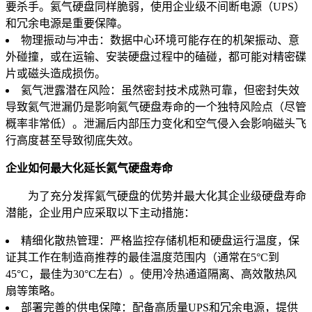
要杀手。氦气硬盘同样脆弱，使用企业级不间断电源（UPS）
和冗余电源是重要保障。
物理振动与冲击：数据中心环境可能存在的机架振动、意
外碰撞，或在运输、安装硬盘过程中的磕碰，都可能对精密碟
片或磁头造成损伤。
氦气泄露潜在风险：虽然密封技术成熟可靠，但密封失效
导致氦气泄漏仍是影响氦气硬盘寿命的一个独特风险点（尽管
概率非常低）。泄漏后内部压力变化和空气侵入会影响磁头飞
行高度甚至导致彻底失效。
企业如何最大化延长氦气硬盘寿命
为了充分发挥氦气硬盘的优势并最大化其企业级硬盘寿命
潜能，企业用户应采取以下主动措施：
精细化散热管理：严格监控存储机柜和硬盘运行温度，保
证其工作在制造商推荐的最佳温度范围内（通常在5°C到
45°C，最佳为30°C左右）。使用冷热通道隔离、高效散热风
扇等策略。
部署完善的供电保障：配备高质量UPS和冗余电源，提供