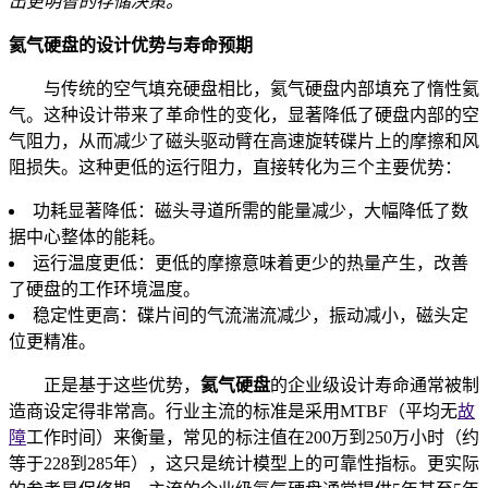
出更明智的存储决策。
氦气硬盘的设计优势与寿命预期
与传统的空气填充硬盘相比，氦气硬盘内部填充了惰性氦
气。这种设计带来了革命性的变化，显著降低了硬盘内部的空
气阻力，从而减少了磁头驱动臂在高速旋转碟片上的摩擦和风
阻损失。这种更低的运行阻力，直接转化为三个主要优势：
功耗显著降低：磁头寻道所需的能量减少，大幅降低了数
据中心整体的能耗。
运行温度更低：更低的摩擦意味着更少的热量产生，改善
了硬盘的工作环境温度。
稳定性更高：碟片间的气流湍流减少，振动减小，磁头定
位更精准。
正是基于这些优势，
氦气硬盘
的企业级设计寿命通常被制
造商设定得非常高。行业主流的标准是采用MTBF（平均无
故
障
工作时间）来衡量，常见的标注值在200万到250万小时（约
等于228到285年），这只是统计模型上的可靠性指标。更实际