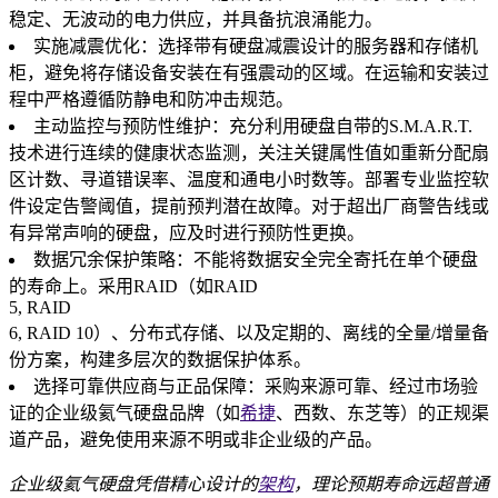
稳定、无波动的电力供应，并具备抗浪涌能力。
实施减震优化：选择带有硬盘减震设计的服务器和存储机
柜，避免将存储设备安装在有强震动的区域。在运输和安装过
程中严格遵循防静电和防冲击规范。
主动监控与预防性维护：充分利用硬盘自带的S.M.A.R.T.
技术进行连续的健康状态监测，关注关键属性值如重新分配扇
区计数、寻道错误率、温度和通电小时数等。部署专业监控软
件设定告警阈值，提前预判潜在故障。对于超出厂商警告线或
有异常声响的硬盘，应及时进行预防性更换。
数据冗余保护策略：不能将数据安全完全寄托在单个硬盘
的寿命上。采用RAID（如RAID
5, RAID
6, RAID 10）、分布式存储、以及定期的、离线的全量/增量备
份方案，构建多层次的数据保护体系。
选择可靠供应商与正品保障：采购来源可靠、经过市场验
证的企业级氦气硬盘品牌（如
希捷
、西数、东芝等）的正规渠
道产品，避免使用来源不明或非企业级的产品。
企业级氦气硬盘凭借精心设计的
架构
，理论预期寿命远超普通