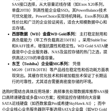
SAS接口选择，从大容量近线存储（如Exos X20系列，
单盘20TB）到高性能企业级SSD。其PowerBalance技术
可优化能效，PowerChoice实现待机降耗。Exos系列以高
性价比和广泛的企业验证闻名，适合大规模数据中心和
云存储。
西部数据（WD）金盘WD Gold系列：
主打稳定耐用和
高负载能力（年工作负载高达550TB）。采用StableTrac
和RAFF技术，增强抗震性和稳定性。WD Gold SATA硬
盘是中小企业服务器、NAS及监控存储的热门之选，提
供高达22TB的单盘容量。
东芝（Toshiba）企业级MG系列：
凭借
MG09（18TB/20TB）等产品线在稳定性和低功耗方面表
现突出。其缓存优化技术和斜坡加载技术保证了长期运
行的可靠性，尤其适合需要高密度存储的环境。
选购时需结合具体应用场景：高频事务处理数据库推荐SAS接
口高转速硬盘或多盘SSD方案；视频监控存储倾向大容量
SATA近线硬盘（如西数紫盘Pro或希捷SkyHawk AI）；而中
小企业核心业务服务器则平衡选择SATA企业盘（如WD Gold