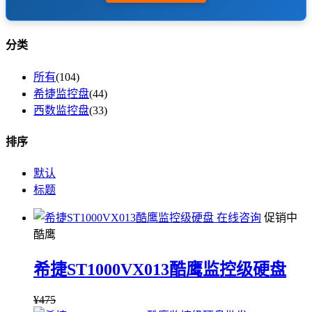
分类
所有
(104)
希捷监控盘
(44)
西数监控盘
(33)
排序
默认
标题
在线咨询
促销中
酷鹰
希捷ST1000VX013酷鹰监控级硬盘
¥
475