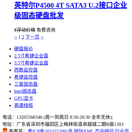
英特尔P4500 4T SATA3 U.2接口企业
级固态硬盘批发
¥
浮动价格
免费咨询
‹‹
1
2
下一页
››
硬盘报价
2.5寸希捷企业盘
3.5寸希捷企业盘
西数监控盘
希捷监控盘
三星固态盘
Intel固态盘
GPU显卡
高速线缆
电话：13265568346 (周一到周日 8:30-20:30 全年无休);
地址：广东省深圳市福田区上梅林街道卓越城二期B座1303
备案号：
粤ICP备2024252091号
网站XML
产品疑问
行业百