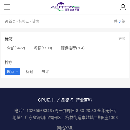
首页
-
标签云
- 甘肃
共
0
篇
标签
更多
全部(6472)
希捷(1108)
硬盘推荐(704)
服务器硬盘(658)
硬盘批发(622)
硬盘(620)
排序
NAS硬盘(593)
希捷硬盘(553)
硬盘采购(548)
默认
标题
热评
企业级硬盘(541)
机械硬盘(535)
甘肃(0)
NAS存储硬(0)
酷鹰(0)
TC05P(0)
DELL(0)
GPU显卡
产品疑问
行业百科
电子元器件(0)
X4119B(0)
KPV9F(0)
套餐(0)
电话：13265568346 (周一到周日 8:30-20:30 全年无休);
更换(0)
重建(0)
地址：广东省深圳市福田区上梅林街道卓越城二期B座1303
网站XML