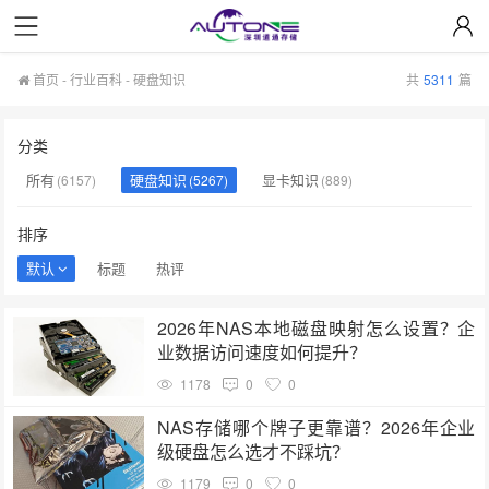
首页
-
行业百科
-
硬盘知识
共
5311
篇
分类
所有
硬盘知识
显卡知识
(6157)
(5267)
(889)
排序
默认
标题
热评
2026年NAS本地磁盘映射怎么设置？企
业数据访问速度如何提升？
1178
0
0
NAS存储哪个牌子更靠谱？2026年企业
级硬盘怎么选才不踩坑？
1179
0
0