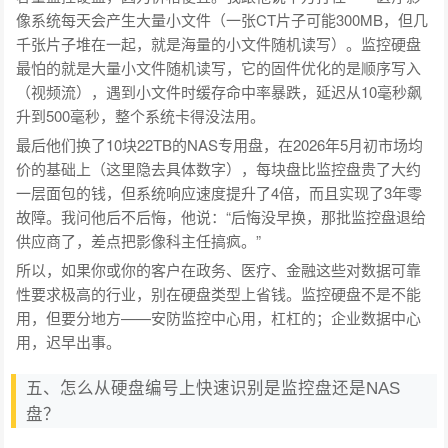
像系统每天会产生大量小文件（一张CT片子可能300MB，但几
千张片子堆在一起，就是海量的小文件随机读写）。监控硬盘
最怕的就是大量小文件随机读写，它的固件优化的是顺序写入
（视频流），遇到小文件时缓存命中率暴跌，延迟从10毫秒飙
升到500毫秒，整个系统卡得没法用。
最后他们换了10块22TB的NAS专用盘，在2026年5月初市场均
价的基础上（这里隐去具体数字），每块盘比监控盘贵了大约
一层面包的钱，但系统响应速度提升了4倍，而且实现了3年零
故障。我问他后不后悔，他说：“后悔没早换，那批监控盘退给
供应商了，差点把影像科主任搞疯。”
所以，如果你或你的客户在政务、医疗、金融这些对数据可靠
性要求极高的行业，别在硬盘类型上省钱。监控硬盘不是不能
用，但要分地方——安防监控中心用，杠杠的；企业数据中心
用，迟早出事。
五、怎么从硬盘编号上快速识别是监控盘还是NAS
盘？