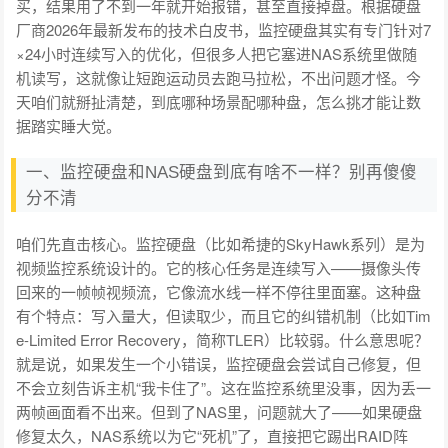
买，结果用了不到一年就开始报错，甚至直接掉盘。根据硬盘
厂商2026年最新发布的技术白皮书，监控硬盘其实有专门针对7
×24小时连续写入的优化，但很多人把它塞进NAS系统里做随
机读写，这就像让短跑运动员去跑马拉松，不出问题才怪。今
天咱们就掰扯清楚，到底哪种场景配哪种盘，怎么挑才能让数
据踏实睡大觉。
一、监控硬盘和NAS硬盘到底有啥不一样？别再傻傻
分不清
咱们先直击核心。监控硬盘（比如希捷的SkyHawk系列）是为
视频监控系统设计的。它的核心任务是连续写入——摄像头传
回来的一帧帧视频流，它像流水线一样不停往里面塞。这种盘
有个特点：写入量大，但读取少，而且它的纠错机制（比如Tim
e-Limited Error Recovery，简称TLER）比较弱。什么意思呢？
就是说，如果发生一个小错误，监控硬盘会尝试自己修复，但
不会立刻告诉主机“我卡住了”。这在监控系统里没事，因为丢一
两帧画面看不出来。但到了NAS里，问题就大了——如果硬盘
修复太久，NAS系统以为它“死机”了，直接把它踢出RAID阵