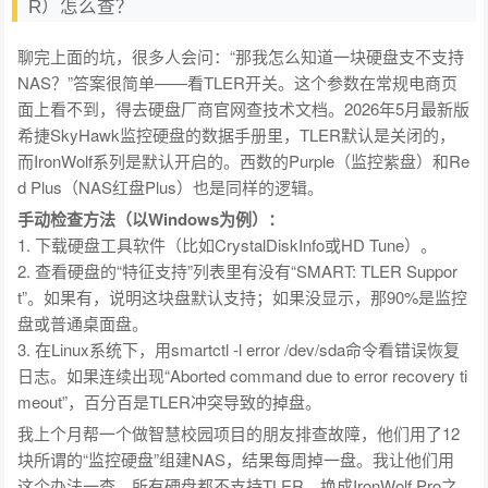
R）怎么查？
聊完上面的坑，很多人会问：“那我怎么知道一块硬盘支不支持
NAS？”答案很简单——看TLER开关。这个参数在常规电商页
面上看不到，得去硬盘厂商官网查技术文档。2026年5月最新版
希捷SkyHawk监控硬盘的数据手册里，TLER默认是关闭的，
而IronWolf系列是默认开启的。西数的Purple（监控紫盘）和Re
d Plus（NAS红盘Plus）也是同样的逻辑。
手动检查方法（以Windows为例）：
1. 下载硬盘工具软件（比如CrystalDiskInfo或HD Tune）。
2. 查看硬盘的“特征支持”列表里有没有“SMART: TLER Suppor
t”。如果有，说明这块盘默认支持；如果没显示，那90%是监控
盘或普通桌面盘。
3. 在Linux系统下，用smartctl -l error /dev/sda命令看错误恢复
日志。如果连续出现“Aborted command due to error recovery ti
meout”，百分百是TLER冲突导致的掉盘。
我上个月帮一个做智慧校园项目的朋友排查故障，他们用了12
块所谓的“监控硬盘”组建NAS，结果每周掉一盘。我让他们用
这个办法一查，所有硬盘都不支持TLER，换成IronWolf Pro之