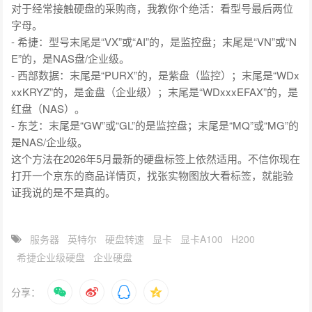
对于经常接触硬盘的采购商，我教你个绝活：看型号最后两位
字母。
- 希捷：型号末尾是“VX”或“AI”的，是监控盘；末尾是“VN”或“N
E”的，是NAS盘/企业级。
- 西部数据：末尾是“PURX”的，是紫盘（监控）；末尾是“WDx
xxKRYZ”的，是金盘（企业级）；末尾是“WDxxxEFAX”的，是
红盘（NAS）。
- 东芝：末尾是“GW”或“GL”的是监控盘；末尾是“MQ”或“MG”的
是NAS/企业级。
这个方法在2026年5月最新的硬盘标签上依然适用。不信你现在
打开一个京东的商品详情页，找张实物图放大看标签，就能验
证我说的是不是真的。
服务器
英特尔
硬盘转速
显卡
显卡A100
H200
希捷企业级硬盘
企业硬盘
分享：