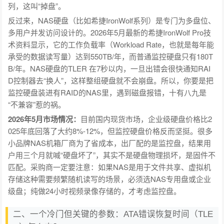
列，这叫“掉盘”。
反过来，NAS硬盘（比如希捷IronWolf系列）是专门为多盘位、
多用户并发访问设计的。2026年5月最新的希捷IronWolf Pro技
术资料显示，它的工作负载率（Workload Rate，也就是每年能
承受的数据读写量）达到550TB/年，而普通监控硬盘只有180T
B/年。NAS硬盘的TLER 在7秒以内，一旦出错会很快通知RAI
D控制器去“换人”，这样整组硬盘就不会崩盘。所以，你要是把
监控硬盘装进有RAID的NAS里，遇到磁盘报错，十有八九是
“不兼容”惹的祸。
2026年5月市场情况：
目前国内现货市场，企业级硬盘价格比2
025年底回落了大约8%-12%，但监控硬盘价格反而坚挺。很多
小品牌NAS机箱厂商为了省成本，出厂配的是监控盘，结果用
户用三个月就喊“硬盘坏了”，其实不是硬盘物理损坏，是固件不
匹配。采购商一定要注意：如果NAS是用于文件共享、虚拟机
存储这种需要频繁随机读写的场景，必须选NAS专用盘或企业
级盘；纯做24小时视频录像存储的，才考虑监控盘。
二、一个冷门但关键的参数：ATA错误恢复时间（TLE