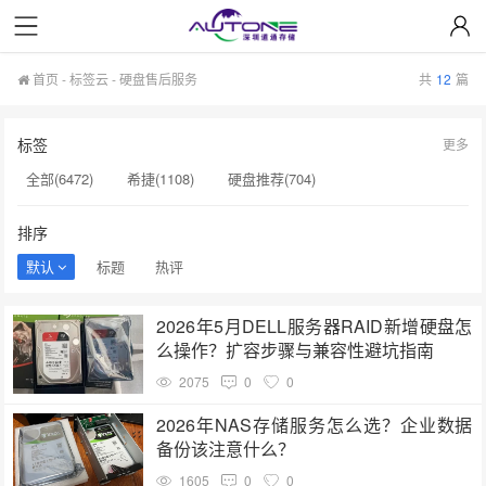
首页
-
标签云
- 硬盘售后服务
共
12
篇
标签
更多
全部(6472)
希捷(1108)
硬盘推荐(704)
服务器硬盘(658)
硬盘批发(622)
硬盘(620)
排序
NAS硬盘(593)
希捷硬盘(553)
硬盘采购(548)
默认
标题
热评
企业级硬盘(541)
机械硬盘(535)
硬盘售后服务(334)
2026年5月DELL服务器RAID新增硬盘怎
希捷企业级硬盘(319)
移动硬盘(313)
A100(274)
么操作？扩容步骤与兼容性避坑指南
服务器硬盘价格(254)
企业级硬盘批发(238)
2075
0
0
企业级NAS存储(231)
H100(221)
硬盘价格(216)
2026年NAS存储服务怎么选？企业数据
备份该注意什么？
硬盘选购指南(203)
SSD(199)
1605
0
0