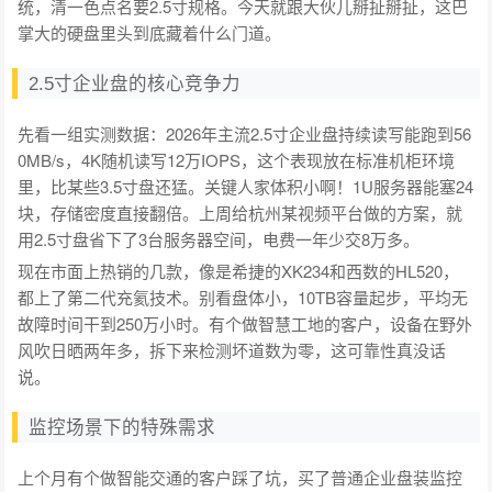
统，清一色点名要2.5寸规格。今天就跟大伙儿掰扯掰扯，这巴
掌大的硬盘里头到底藏着什么门道。
2.5寸企业盘的核心竞争力
先看一组实测数据：2026年主流2.5寸企业盘持续读写能跑到56
0MB/s，4K随机读写12万IOPS，这个表现放在标准机柜环境
里，比某些3.5寸盘还猛。关键人家体积小啊！1U服务器能塞24
块，存储密度直接翻倍。上周给杭州某视频平台做的方案，就
用2.5寸盘省下了3台服务器空间，电费一年少交8万多。
现在市面上热销的几款，像是希捷的XK234和西数的HL520，
都上了第二代充氦技术。别看盘体小，10TB容量起步，平均无
故障时间干到250万小时。有个做智慧工地的客户，设备在野外
风吹日晒两年多，拆下来检测坏道数为零，这可靠性真没话
说。
监控场景下的特殊需求
上个月有个做智能交通的客户踩了坑，买了普通企业盘装监控