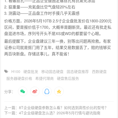
1. 看螺丝孔——正品企业盘固定螺丝孔有抗氧化涂层
2. 掂重量——充氦盘比空气盘轻20%左右
3. 测震动——正品盘工作时手摸几乎无震感
价格方面，2026年5月10TB 2.5寸企业盘批发价在1800-2200元
区间，要是报价低于1700，大概率是翻新货。最近还有批走私
盘混进市场，序列号开头不是XS或WD的都要留个心眼。
最后提醒下，企业盘建议三年一换，别等出问题再抢救。有家
证券公司就是抠门用了五年，结果交易数据丢了，赔的钱够买
两百块新盘。存储这事儿，真不能省！
H100
硬盘批发
移动固态硬盘
固态硬盘推荐
西数硬盘
服务器硬盘价格
希捷代理商
硬盘售后服务
分享：
上一篇：8T企业级硬盘参数怎么看？如何选到高性价比的型号？
下一篇：4T企业级硬盘怎么选？2026年5月行情与避坑指南