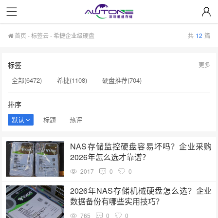
首页
-
标签云
- 希捷企业级硬盘
共
12
篇
标签
更多
全部(6472)
希捷(1108)
硬盘推荐(704)
服务器硬盘(658)
硬盘批发(622)
硬盘(620)
排序
NAS硬盘(593)
希捷硬盘(553)
硬盘采购(548)
默认
标题
热评
企业级硬盘(541)
机械硬盘(535)
希捷企业级硬盘(319)
NAS存储监控硬盘容易坏吗？企业采购
移动硬盘(313)
A100(274)
服务器硬盘价格(254)
2026年怎么选才靠谱？
企业级硬盘批发(238)
企业级NAS存储(231)
H100(221)
2017
0
0
硬盘价格(216)
硬盘选购指南(203)
SSD(199)
2026年NAS存储机械硬盘怎么选？企业
数据备份有哪些实用技巧？
硬盘容量(199)
765
0
0