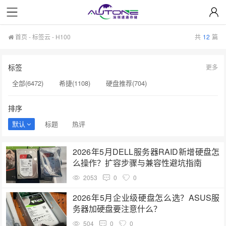
首页
-
标签云
- H100
共
12
篇
标签
更多
全部(6472)
希捷(1108)
硬盘推荐(704)
服务器硬盘(658)
硬盘批发(622)
硬盘(620)
排序
NAS硬盘(593)
希捷硬盘(553)
硬盘采购(548)
默认
标题
热评
企业级硬盘(541)
机械硬盘(535)
H100(221)
2026年5月DELL服务器RAID新增硬盘怎
硬盘价格(216)
硬盘选购指南(203)
SSD(199)
么操作？扩容步骤与兼容性避坑指南
硬盘容量(199)
硬盘代理(195)
显卡价格(194)
2053
0
0
H200(192)
英伟达(191)
sata硬盘(190)
2026年5月企业级硬盘怎么选？ASUS服
务器加硬盘要注意什么？
企业级SSD(190)
504
0
0