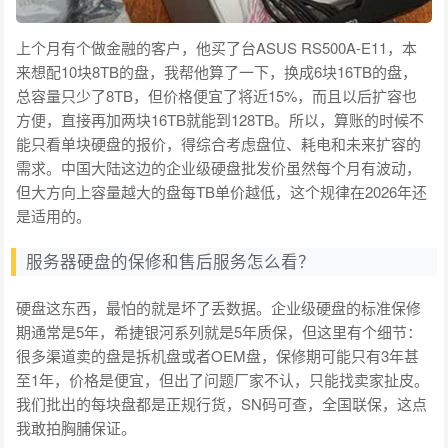
上个月有个做金融的客户，他买了台ASUS RS500A-E11，本
来想配10块8TB的盘，我帮他算了一下，换成6块16TB的盘，
总容量只少了8TB，但价格便宜了将近15%，而且以后扩容也
方便，直接再加两块16TB就能到128TB。所以，算账的时候不
能只看单块硬盘的报价，得综合考虑盘位、耗电和未来扩容的
需求。中国大陆这边的企业级硬盘批发价虽然每个月有波动，
但大方向上容量越大的盘每TB单价越低，这个规律在2026年还
是适用的。
服务器硬盘的保修和售后服务怎么看？
硬盘这东西，最怕的就是坏了丢数据。企业级硬盘的标准保修
期通常是5年，希捷银河系列就是5年质保，但这里有个细节：
很多渠道卖的盘是拆机盘或者OEM盘，保修期可能只有3年甚
至1年，价格是便宜，但出了问题厂家不认，只能找卖家扯皮。
我们批出的每块盘都是正规行货，SN码可查，全国联保，这点
我敢拍胸脯保证。