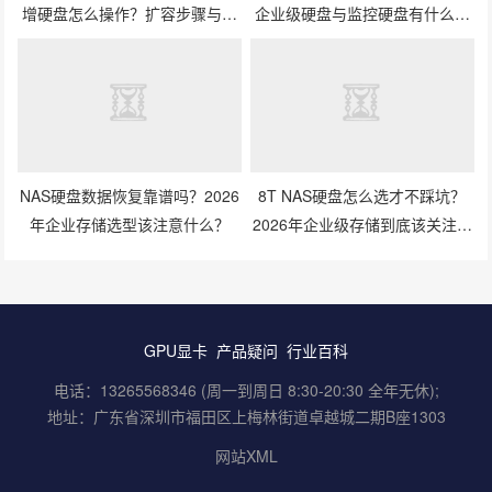
增硬盘怎么操作？扩容步骤与兼
企业级硬盘与监控硬盘有什么区
容性避坑指南
别？
NAS硬盘数据恢复靠谱吗？2026
8T NAS硬盘怎么选才不踩坑？
年企业存储选型该注意什么？
2026年企业级存储到底该关注什
么？
GPU显卡
产品疑问
行业百科
电话：13265568346 (周一到周日 8:30-20:30 全年无休);
地址：广东省深圳市福田区上梅林街道卓越城二期B座1303
网站XML