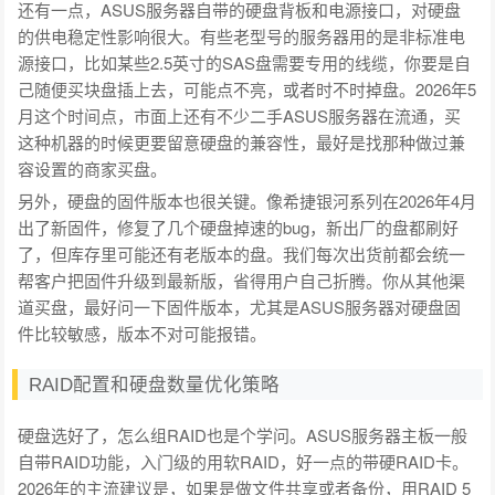
还有一点，ASUS服务器自带的硬盘背板和电源接口，对硬盘
的供电稳定性影响很大。有些老型号的服务器用的是非标准电
源接口，比如某些2.5英寸的SAS盘需要专用的线缆，你要是自
己随便买块盘插上去，可能点不亮，或者时不时掉盘。2026年5
月这个时间点，市面上还有不少二手ASUS服务器在流通，买
这种机器的时候更要留意硬盘的兼容性，最好是找那种做过兼
容设置的商家买盘。
另外，硬盘的固件版本也很关键。像希捷银河系列在2026年4月
出了新固件，修复了几个硬盘掉速的bug，新出厂的盘都刷好
了，但库存里可能还有老版本的盘。我们每次出货前都会统一
帮客户把固件升级到最新版，省得用户自己折腾。你从其他渠
道买盘，最好问一下固件版本，尤其是ASUS服务器对硬盘固
件比较敏感，版本不对可能报错。
RAID配置和硬盘数量优化策略
硬盘选好了，怎么组RAID也是个学问。ASUS服务器主板一般
自带RAID功能，入门级的用软RAID，好一点的带硬RAID卡。
2026年的主流建议是，如果是做文件共享或者备份，用RAID 5