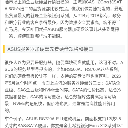
陆市场上的企业级硬盘行情挺稳的，主流的SAS 12Gb/s和SAT
A 6Gb/s接口的盘货源都比较充足。像我们做希捷批发的，最近
出货量最大的就是企业级银河系列，从2TB到20TB都有，政务
和医疗行业的客户拿得最多，因为数据安全要求高，容不得半
点马虎。今天咱们就把ASUS服务器加硬盘这事儿从头到尾捋
一遍，顺便聊聊哪些坑不能踩。
ASUS服务器加硬盘先看硬盘规格和接口
很多人以为只要是服务器，随便塞块硬盘就能用，这可不对。A
SUS的服务器型号挺多的，比如RS500A、RS700A这些系列，
它们的硬盘背板设计不一样，支持的硬盘类型也有区别。2026
年5月这个时间点，市面上主流的服务器硬盘分三类：SATA企
业级、SAS企业级和NVMe全闪存。SATA的性价比高，适合冷
数据和备份；SAS的读写更稳，适合数据库这类高频读写场
景；NVMe的速度快，但价格也贵，通常是给高性能计算用
的。
举个例子，ASUS RS720A-E11这款机型，前面板支持12块3.5
英寸的SAS/SATA硬盘，你要是全上希捷银河Exos X18系列18T