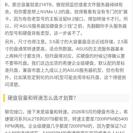
B，那总容量就是216TB，做视频监控或者文件服务器绰绰有
余。但你要是想上NVMe U.2的盘，就得看看有没有专门的扩展
卡，因为有些老型号的主板没留M.2接口，得加转接卡才行。所
以，问“ASUS服务器加硬盘多少钱”之前，先翻翻你手头服务器
的型号和硬盘背板类型，这一步省不了。
另外，尺寸也得注意。3.5英寸的大容量盘适合近线存储，2.5英
寸的盘通常转速更高，适合热数据。ASUS的主流服务器基本
上两种尺寸都支持，但托盘得对应，买硬盘的时候记得确认要
不要带托盘。我们这边出货的希捷企业级硬盘，默认配的是标
准托盘，兼容市面上九成以上的ASUS服务器机型，但也有例
外，比如某些定制化的2U机型可能会用非标托盘，这个得提前
问清楚。
硬盘容量和转速怎么选才划算？
聊完接口，接下来是容量和转速。2026年5月的硬盘市场上，希
捷银河系列从2TB到20TB都有货，转速主要是7200RPM和5400
RPM两档。企业级硬盘几乎都是7200RPM的，因为要保证7x2
4小时的连续读写，5400RPM的盘通常用在监控或者个人NAS