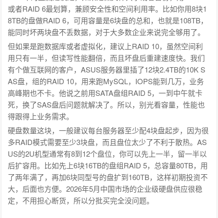
或者RAID 6最划算，兼顾安全性和空间利用率。比如你用8块1
8TB的盘做RAID 6，可用容量是6块盘的总和，也就是108TB，
能同时坏两块盘不丢数据，对于大多数企业来说完全够用了。
但如果是跑数据库或者虚拟化，建议上RAID 10，虽然空间利
用只有一半，但读写性能翻倍，而且坏盘后重建速度快。我们
有个做互联网的客户，ASUS服务器里插了12块2.4TB的10K S
AS盘，组的RAID 10，用来跑MySQL，IOPS能到几万，业务
高峰期也不卡。他说之前用SATA盘组RAID 5，一到中午就卡
死，换了SAS盘后问题就解决了。所以，别光看容量，性能也
得跟得上业务需求。
硬盘数量这块，一般建议每台服务器至少配4块盘起步，因为很
多RAID模式需要至少3块盘，而且盘位太少了不利于散热。AS
US的2U机型通常有8到12个盘位，你可以先上一半，留一半以
后扩容用。比如先上6块16TB的盘组RAID 5，总容量80TB，用
了两年满了，再加6块同型号的盘扩到160TB，这样初期投资不
大，后面也方便。2026年5月中国市场的企业级硬盘供应很稳
定，不用担心断货，所以分批买完全没问题。