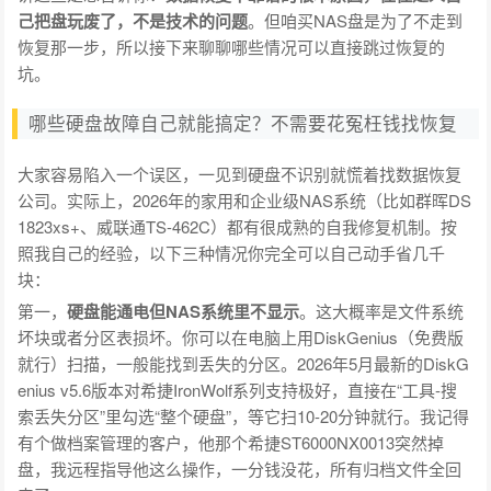
己把盘玩废了，不是技术的问题
。但咱买NAS盘是为了不走到
恢复那一步，所以接下来聊聊哪些情况可以直接跳过恢复的
坑。
哪些硬盘故障自己就能搞定？不需要花冤枉钱找恢复
大家容易陷入一个误区，一见到硬盘不识别就慌着找数据恢复
公司。实际上，2026年的家用和企业级NAS系统（比如群晖DS
1823xs+、威联通TS-462C）都有很成熟的自我修复机制。按
照我自己的经验，以下三种情况你完全可以自己动手省几千
块：
第一，
硬盘能通电但NAS系统里不显示
。这大概率是文件系统
坏块或者分区表损坏。你可以在电脑上用DiskGenius（免费版
就行）扫描，一般能找到丢失的分区。2026年5月最新的DiskG
enius v5.6版本对希捷IronWolf系列支持极好，直接在“工具-搜
索丢失分区”里勾选“整个硬盘”，等它扫10-20分钟就行。我记得
有个做档案管理的客户，他那个希捷ST6000NX0013突然掉
盘，我远程指导他这么操作，一分钱没花，所有归档文件全回