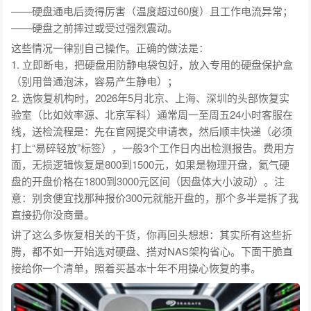
——硬盘通电后烫得厉害（温度超过60度）且工作电流异常；
——硬盘之前摔过或受过强烈震动。
这些情况一律别自己操作。正确的做法是：
1. 立即断电，把硬盘用防静电袋包好，放入专用的硬盘保护盒
（别用普通泡沫，容易产生静电）；
2. 选恢复机构时，2026年5月北京、上海、深圳的头部恢复实
验室（比如效率源、北京军科）通常周一至周五24小时客服在
线，送检流程是：先在官网提交申请表，然后顺丰快递（必须
打上“易碎轻放”标签），一般3个工作日内出检测报告。费用方
面，无损逻辑恢复是800到1500元，如果是物理开盘，氦气硬
盘的开盘价格在1800到3000元区间（因盘体大小波动）。注
意：别贪便宜找那种报价300元就能开盘的，那个多半是拆了我
直接扔你没商量。
讲了这么多恢复相关的干货，你再回头想想：其实所有这些折
腾，都不如一开始选对硬盘、搭对NAS架构省心。下面干脆直
接给你一个清单，照着买基本十年不用操心恢复的事。