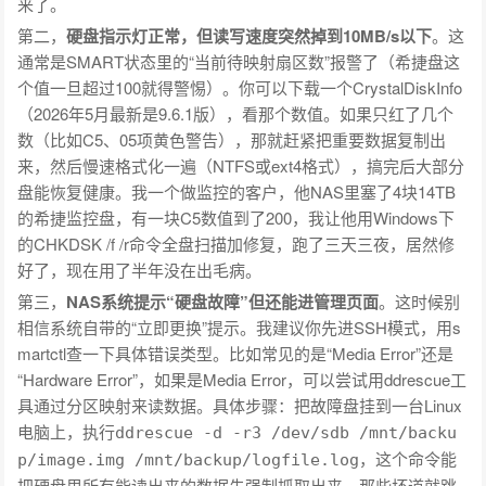
来了。
第二，
硬盘指示灯正常，但读写速度突然掉到10MB/s以下
。这
通常是SMART状态里的“当前待映射扇区数”报警了（希捷盘这
个值一旦超过100就得警惕）。你可以下载一个CrystalDiskInfo
（2026年5月最新是9.6.1版），看那个数值。如果只红了几个
数（比如C5、05项黄色警告），那就赶紧把重要数据复制出
来，然后慢速格式化一遍（NTFS或ext4格式），搞完后大部分
盘能恢复健康。我一个做监控的客户，他NAS里塞了4块14TB
的希捷监控盘，有一块C5数值到了200，我让他用Windows下
的CHKDSK /f /r命令全盘扫描加修复，跑了三天三夜，居然修
好了，现在用了半年没在出毛病。
第三，
NAS系统提示“硬盘故障”但还能进管理页面
。这时候别
相信系统自带的“立即更换”提示。我建议你先进SSH模式，用s
martctl查一下具体错误类型。比如常见的是“Media Error”还是
“Hardware Error”，如果是Media Error，可以尝试用ddrescue工
具通过分区映射来读数据。具体步骤：把故障盘挂到一台Linux
电脑上，执行
ddrescue -d -r3 /dev/sdb /mnt/backu
，这个命令能
p/image.img /mnt/backup/logfile.log
把硬盘里所有能读出来的数据先强制抓取出来，那些坏道就跳