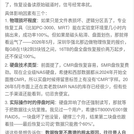
了，恢复设备读原始磁道时，信号经常串扰。
具体影响因素有三个：
1.
物理损坏程度
：如果只是文件表损坏、逻辑分区丢了，专业
恢复工具（比如PC-3000、MRT）能在实验室环境里几小时内
搞出来，成功率100%。但如果是磁头粘滞、盘面划伤，那就得
看运气了——2026年5月，深圳华强北那边做物理恢复的报价，
每GB在1块2到3块钱之间，16TB的盘全盘恢复报价两万起步，
还不保证100%。
2.
硬盘技术类型
：前面提了，CMR盘恢复容易，SMR盘恢复费
劲。现在企业级NAS硬盘，希捷和西部数据都从2024年开始全
面推CMR，所以买盘时候得留意标签上有没有“CMR”字样。20
26年5月市面上还在卖老款SMR NAS的库存已经很少，但有些
二手渠道还能看到，切忌贪便宜。
3.
实际操作时的停盘时间
：硬盘异响了你还强制读写，那就等
于把数据往火坑里推。我见过一个用户，希捷ST8000VE001做
RAID5，一块盘坏了他没管，硬撑三个月，结果第二块盘也跟
着挂——最后恢复公司说“数据只能救个60%”。
讲这些是想告诉你：
数据恢复不靠谱的根本原因，往往是人自