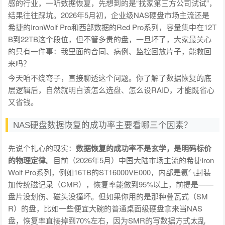
感的行业，一听数据恢复，先想到的是“找家第三方公司试试”，
结果往往踩坑。2026年5月初，企业级NAS硬盘市场主流还是
希捷的IronWolf Pro和西部数据的Red Pro系列，容量集中在12T
B到22TB这个段位，但不管多贵的盘，一旦坏了，大家最关心
的只有一件事：我里面的合同、病例、监控回放片子，能救回
来吗？
今天咱不绕弯子，直接聊透这个问题。你了解了数据恢复的底
层逻辑后，自然就明白该怎么选盘、怎么设RAID，才能既省心
又省钱。
NAS硬盘数据恢复的成功率主要看哪三个因素？
先说个扎心的现实：
数据恢复的成功率不是玄学，是明码标价
的物理定律
。目前（2026年5月）中国大陆市场主流的希捷Iron
Wolf Pro系列，例如16TB的ST16000VE000，内部是氦气封装
加传统磁记录（CMR），恢复率能做到95%以上，前提是——
盘片没划伤、磁头没撞坏。但如果你用的是那种叠瓦式（SM
R）的盘，比如一些便宜大碗的普通桌面级硬盘拿来当NAS
盘，恢复率直接掉到70%左右，因为SMR的写数据方式太乱