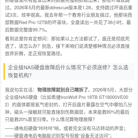
过。2026年5月的最新ddrescue版本是1.28，支持跳过坏道后重
试3次，效率很高。我去年帮一个教育行业朋友搞过，他那块西
部数据Red Pro 12TB的坏道块，全盘读出一共花了36小时，最
后数据完整度99.7%。
看到这里你肯定想问：那如果以上方法都试了，盘还是彻底死
透了，该怎么办？别急，接下来咱们说清楚哪种情况必须直接
放弃折腾，走正规恢复路径。
企业级NAS硬盘故障后什么情况下必须送修？怎么选
恢复机构？
我说句实在话：
物理故障就别自己瞎拆了
。2026年5月，大部分
企业级NAS硬盘（比如希捷IronWolf Pro 18TB ST18000VE00
2）的盘体都是氦气密封的，打开后盘片暴露在空气中哪怕几分
钟，磁头一接触就可能直接刮伤数据层，本来能救80%的最后
只能救20%甚至归零。什么情况算物理故障？
——通电后硬盘“咔咔咔”响，或者完全没有马达转动的声音；
——硬盘通电后电脑能识别型号但报“设备无法访问”；