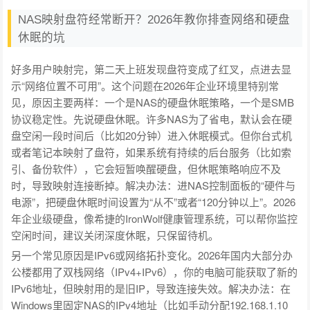
NAS映射盘符经常断开？2026年教你排查网络和硬盘
休眠的坑
好多用户映射完，第二天上班发现盘符变成了红叉，点进去显
示“网络位置不可用”。这个问题在2026年企业环境里特别常
见，原因主要两样：一个是NAS的硬盘休眠策略，一个是SMB
协议稳定性。先说硬盘休眠。许多NAS为了省电，默认会在硬
盘空闲一段时间后（比如20分钟）进入休眠模式。但你台式机
或者笔记本映射了盘符，如果系统有持续的后台服务（比如索
引、备份软件），它会短暂唤醒硬盘，但休眠策略响应不及
时，导致映射连接断掉。解决办法：进NAS控制面板的“硬件与
电源”，把硬盘休眠时间设置为“从不”或者“120分钟以上”。2026
年企业级硬盘，像希捷的IronWolf健康管理系统，可以帮你监控
空闲时间，建议关闭深度休眠，只保留待机。
另一个常见原因是IPv6或网络拓扑变化。2026年国内大部分办
公楼都用了双栈网络（IPv4+IPv6），你的电脑可能获取了新的
IPv6地址，但映射用的是旧IP，导致连接失效。解决办法：在
Windows里固定NAS的IPv4地址（比如手动分配192.168.1.10