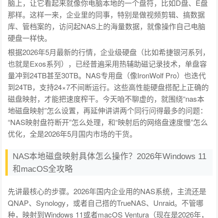
脑上，让它看起来就像你电脑本地的一个盘符，比如D盘、E盘
那样。这样一来，企业里的同事，特别是做视频剪辑、搞数据
库、管档案的，访问起NAS上的海量数据，就像操作自己电脑
硬盘一样快。
根据2026年5月最新的行情，企业级硬盘（比如希捷银河系列，
也就是Exos系列），已经普遍采用热辅助磁记录技术，单盘容
量冲到24TB甚至30TB。NAS专用盘（像IronWolf Pro）也迭代
到24TB，支持24×7不间断运行。这些高性能硬盘搭配上正确的
磁盘映射，才能把速度榨干。今天咱不聊虚的，就围绕“nas本
地磁盘映射”怎么设置，再延伸讲讲两个同行问得最多的问题：
“NAS映射盘符断开”怎么处理，和“映射后的网络盘速度慢”怎么
优化，全是2026年5月国内市场的干货。
NAS本地磁盘映射具体怎么操作？2026年Windows 11
和macOS全攻略
先讲最核心的步骤。2026年国内企业用的NAS系统，主流还是
QNAP、Synology，或者自己搭的TrueNAS、Unraid。不管哪
种，映射到Windows 11或者macOS Ventura（现在是2026年，