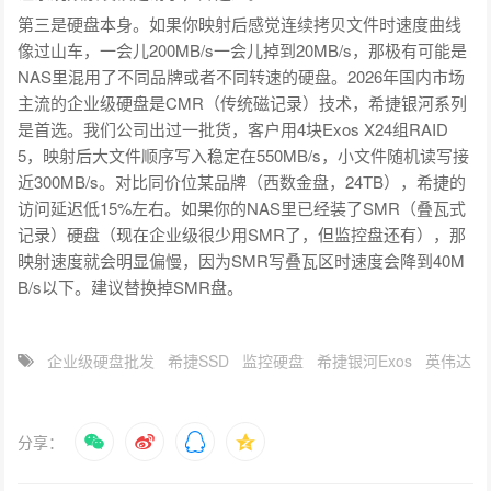
第三是硬盘本身。如果你映射后感觉连续拷贝文件时速度曲线
像过山车，一会儿200MB/s一会儿掉到20MB/s，那极有可能是
NAS里混用了不同品牌或者不同转速的硬盘。2026年国内市场
主流的企业级硬盘是CMR（传统磁记录）技术，希捷银河系列
是首选。我们公司出过一批货，客户用4块Exos X24组RAID
5，映射后大文件顺序写入稳定在550MB/s，小文件随机读写接
近300MB/s。对比同价位某品牌（西数金盘，24TB），希捷的
访问延迟低15%左右。如果你的NAS里已经装了SMR（叠瓦式
记录）硬盘（现在企业级很少用SMR了，但监控盘还有），那
映射速度就会明显偏慢，因为SMR写叠瓦区时速度会降到40M
B/s以下。建议替换掉SMR盘。
企业级硬盘批发
希捷SSD
监控硬盘
希捷银河Exos
英伟达
分享：