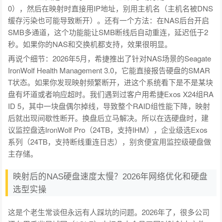
0），然后在映射时直接用IP地址，别用主机名（主机名被DNS
缓存污染也可能导致断开）。还有一个方法：在NAS后台开启
SMB多通道，这个功能能让SMB断线后自动重连，延迟低于2
秒。如果你的NAS和交换机都支持，效果很明显。
再说个细节：2026年5月，希捷推出了针对NAS场景的Seagate
IronWolf Health Management 3.0，它能直接报告硬盘的SMAR
T状态。如果你发现映射频繁断开，进这个系统看下是不是某块
盘有坏道或者响应超时。我们遇到过客户用希捷Exos X24组RA
ID 5，其中一块盘偶尔掉线，导致整个RAID组性能下降，映射
后就出现间歇性断开。换盘后立马解决。所以在选硬盘时，建
议监控盘选IronWolf Pro（24TB，支持IHM），企业级选Exos
系列（24TB，支持断线重连日志），别贪便宜用监控级硬盘做
主存储。
映射后的NAS硬盘速度太慢？2026年网络优化和硬盘
选型实操
这是个老生常谈但永远有人踩坑的问题。2026年了，很多公司