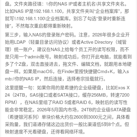
盘。文件夹路径填：\\你的NAS IP或者主机名\共享文件夹名。
比如NAS IP是192.168.1.100，共享文件夹叫“企业档案库”，那
就写\\192.168.1.100\企业档案库。别忘了勾选“登录时重新连
接”，不然每次重启都得重新映射。
第三步，输入NAS的登录账户密码。注意，2026年很多企业开
始用LDAP（轻量目录访问协议）或者Active Directory（域管
理）统一账户，建议在NAS上给每个员工开的读写权限，而不
是只用一个admin账号。映射成功后，你打开此电脑，就能看到
多了个Z盘，双击直接进去，拖文件、编辑文档，就跟用本地硬
盘一样。如果是macOS，在Finder里按快捷键Cmd+K，输入s
mb://你的NAS IP，然后连接，选择卷宗挂载就行。
这里提醒一句：如果你用的是希捷的企业级硬盘，比如Exos X
24（24TB，SAS接口或者SATA接口，缓存256MB，转速7200
RPM），在NAS里组了RAID 5或者RAID 6，映射后的读写性
能会非常稳定。2026年5月国内市场，24TB的企业级SATA硬盘
（希捷银河系列）单块价格大约在2600到3000元之间，具体看
采购量，我们道通存储这边出货价一般比渠道低5到8个点。但
映射速度不光看硬盘，还得看网络环境。