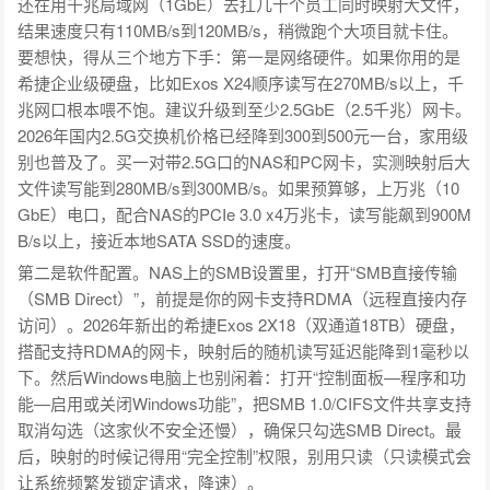
还在用千兆局域网（1GbE）去扛几十个员工同时映射大文件，
结果速度只有110MB/s到120MB/s，稍微跑个大项目就卡住。
要想快，得从三个地方下手：第一是网络硬件。如果你用的是
希捷企业级硬盘，比如Exos X24顺序读写在270MB/s以上，千
兆网口根本喂不饱。建议升级到至少2.5GbE（2.5千兆）网卡。
2026年国内2.5G交换机价格已经降到300到500元一台，家用级
别也普及了。买一对带2.5G口的NAS和PC网卡，实测映射后大
文件读写能到280MB/s到300MB/s。如果预算够，上万兆（10
GbE）电口，配合NAS的PCIe 3.0 x4万兆卡，读写能飙到900M
B/s以上，接近本地SATA SSD的速度。
第二是软件配置。NAS上的SMB设置里，打开“SMB直接传输
（SMB Direct）”，前提是你的网卡支持RDMA（远程直接内存
访问）。2026年新出的希捷Exos 2X18（双通道18TB）硬盘，
搭配支持RDMA的网卡，映射后的随机读写延迟能降到1毫秒以
下。然后Windows电脑上也别闲着：打开“控制面板—程序和功
能—启用或关闭Windows功能”，把SMB 1.0/CIFS文件共享支持
取消勾选（这家伙不安全还慢），确保只勾选SMB Direct。最
后，映射的时候记得用“完全控制”权限，别用只读（只读模式会
让系统频繁发锁定请求，降速）。