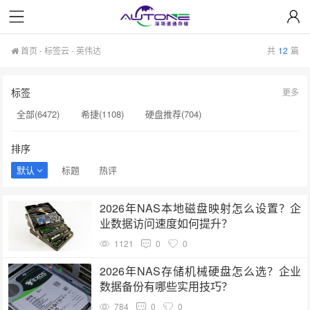
首页
-
标签云
- 英伟达
共
12
篇
标签
更多
全部(6472)
希捷(1108)
硬盘推荐(704)
服务器硬盘(658)
硬盘批发(622)
硬盘(620)
排序
NAS硬盘(593)
希捷硬盘(553)
硬盘采购(548)
默认
标题
热评
企业级硬盘(541)
机械硬盘(535)
英伟达(191)
2026年NAS本地磁盘映射怎么设置？企
sata硬盘(190)
企业级SSD(190)
英特尔(190)
业数据访问速度如何提升？
硬盘质量(189)
硬盘寿命(189)
固态硬盘推荐(188)
1121
0
0
H100显卡(188)
AI训练(187)
硬盘真伪验证(187)
2026年NAS存储机械硬盘怎么选？企业
数据备份有哪些实用技巧？
西部数据(187)
784
0
0