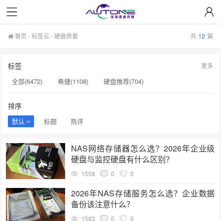
首页
-
标签云
- 硬盘质量
共
12
篇
标签
更多
全部(6472)
希捷(1108)
硬盘推荐(704)
服务器硬盘(658)
硬盘批发(622)
硬盘(620)
排序
NAS硬盘(593)
希捷硬盘(553)
硬盘采购(548)
默认
标题
热评
企业级硬盘(541)
机械硬盘(535)
硬盘质量(189)
NAS网络存储器怎么选？2026年企业级
硬盘寿命(189)
固态硬盘推荐(188)
H100显卡(188)
硬盘与监控硬盘有什么区别？
AI训练(187)
硬盘真伪验证(187)
西部数据(187)
1558
0
0
硬盘真伪鉴别(185)
硬盘批发价格(185)
西数硬盘(184)
2026年NAS存储服务怎么选？企业数据
备份该注意什么？
固态硬盘(184)
1583
0
0