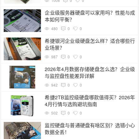
1008
0
0
企业级服务器硬盘可以家用吗？性能与成
本如何平衡？
480
0
0
希捷银河企业级硬盘怎么样？适合哪些行
业场景？
987
0
0
2026年4月数据存储硬盘怎么选？企业级
与监控盘性能差异详解
942
0
0
希捷2TB监控级硬盘哪款值得买？2026年
4月行情与选购避坑指南
502
0
0
监控硬盘与普通硬盘有啥区别？选错小心
数据全丢！