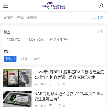
首页
-
标签云
- 机械硬盘
共
12
篇
标签
更多
全部(6472)
希捷(1108)
硬盘推荐(704)
服务器硬盘(658)
硬盘批发(622)
硬盘(620)
排序
NAS硬盘(593)
希捷硬盘(553)
硬盘采购(548)
默认
标题
热评
企业级硬盘(541)
机械硬盘(535)
硬盘选购(501)
2026年5月DELL服务器RAID新增硬盘怎
移动固态硬盘(456)
显卡(384)
监控硬盘(378)
么操作？扩容步骤与兼容性避坑指南
企业硬盘(367)
企业级固态硬盘(355)
希捷硬盘选购(354)
1896
0
0
硬盘售后服务(334)
希捷企业级硬盘(319)
移动硬盘(313)
NAS专用硬盘怎么挑？2026年买企业盘
要注意哪些坑？
1833
0
0