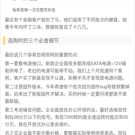
每季度做一次完整性检查
最近有个金融客户就吃了亏，他们混用了不同批次的硬盘，结
果半年内坏了三块，数据恢复花了十几万。
选购时的三个必查细节
最后说几个容易忽视但特别重要的点：
第一要看电源接口。新款企业盘很多都改成SATA电源+12V辅
助供电了，老旧的电源可能带不动。我们上个月就遇到个案
例，客户买了新盘发现不认盘，折腾半天才发现是电源问题。
第二注意固件版本。今年希捷有个批次因为固件bug导致频繁掉
盘，后来出了新版固件才解决。买的时候一定要问清楚是不是
最新版。
第三考虑噪音问题。企业盘放在办公环境的话，最好选噪音控
制在28分贝以下的型号。有些7200转的盘全速运转时能达到35
分贝，放在开放式办公室会很吵。
总之买企业盘不能光看价格，要根据实际使用场景来选。现在