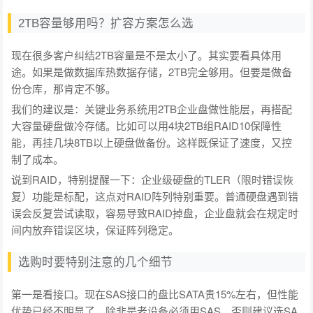
2TB容量够用吗？扩容方案怎么选
现在很多客户纠结2TB容量是不是太小了。其实要看具体用
途。如果是做数据库热数据存储，2TB完全够用。但要是做备
份仓库，那肯定不够。
我们的建议是：关键业务系统用2TB企业盘做性能层，再搭配
大容量硬盘做冷存储。比如可以用4块2TB组RAID10保障性
能，再挂几块8TB以上硬盘做备份。这样既保证了速度，又控
制了成本。
说到RAID，特别提醒一下：企业级硬盘的TLER（限时错误恢
复）功能是标配，这点对RAID阵列特别重要。普通硬盘遇到错
误会反复尝试读取，容易导致RAID掉盘，企业盘就会在规定时
间内放弃错误区块，保证阵列稳定。
选购时要特别注意的几个细节
第一是看接口。现在SAS接口的盘比SATA贵15%左右，但性能
优势已经不明显了。除非是老设备必须用SAS，否则建议选SA