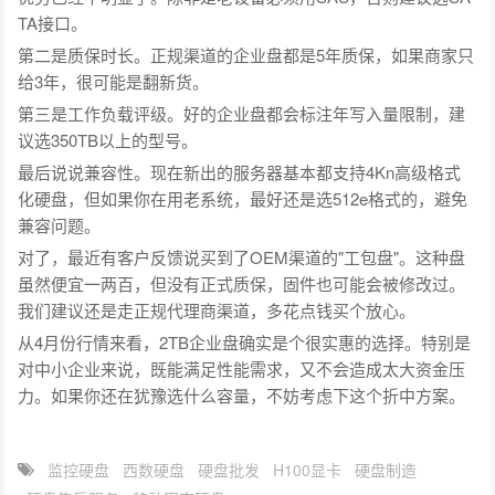
TA接口。
第二是质保时长。正规渠道的企业盘都是5年质保，如果商家只
给3年，很可能是翻新货。
第三是工作负载评级。好的企业盘都会标注年写入量限制，建
议选350TB以上的型号。
最后说说兼容性。现在新出的服务器基本都支持4Kn高级格式
化硬盘，但如果你在用老系统，最好还是选512e格式的，避免
兼容问题。
对了，最近有客户反馈说买到了OEM渠道的"工包盘"。这种盘
虽然便宜一两百，但没有正式质保，固件也可能会被修改过。
我们建议还是走正规代理商渠道，多花点钱买个放心。
从4月份行情来看，2TB企业盘确实是个很实惠的选择。特别是
对中小企业来说，既能满足性能需求，又不会造成太大资金压
力。如果你还在犹豫选什么容量，不妨考虑下这个折中方案。
监控硬盘
西数硬盘
硬盘批发
H100显卡
硬盘制造