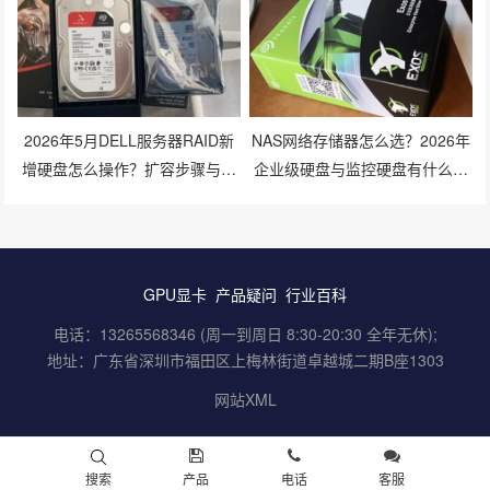
2026年5月DELL服务器RAID新
NAS网络存储器怎么选？2026年
增硬盘怎么操作？扩容步骤与兼
企业级硬盘与监控硬盘有什么区
容性避坑指南
别？
GPU显卡
产品疑问
行业百科
电话：13265568346 (周一到周日 8:30-20:30 全年无休);
地址：广东省深圳市福田区上梅林街道卓越城二期B座1303
网站XML
搜索
产品
电话
客服