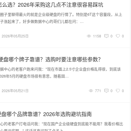
怎么选？2026年采购这几点不注意很容易踩坑
圈子里聊得最火的就是企业级硬盘的行情了。特别是6T这个容量段，从上
子涨起来了，好多做数据中心的哥们儿都在问：…
2026年05月25日
1158
0
0
级硬盘哪个牌子靠谱？选购时要注意哪些参数？
据中心的老客户跑来问我："现在市面上2.5寸企业盘价格乱得很，到底该
2026年5月的硬盘市场很有意思，随着固…
2026年05月21日
771
0
0
盘哪个品牌靠谱？2026年选购避坑指南
心的老客户打电话问我："现在国产企业级硬盘到底能不能用？我看价格比
心里没底啊..." 这话还真问到了点子上…