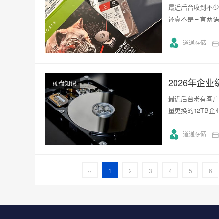
最近后台收到不少
还真不是三言两语
道通存储
2026年企
硬盘知识
最近后台老有客户
量更换的12TB
道通存储
‹‹
1
2
3
4
5
6