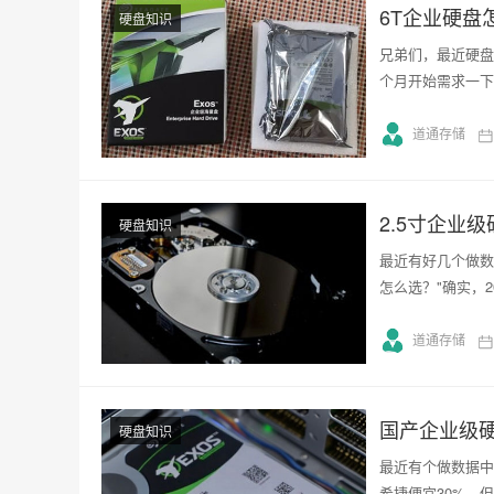
6T企业硬盘
硬盘知识
兄弟们，最近硬盘
个月开始需求一下
道通存储
2.5寸企业
硬盘知识
最近有好几个做数
怎么选？"确实，
道通存储
国产企业级硬
硬盘知识
最近有个做数据中
希捷便宜30%，但