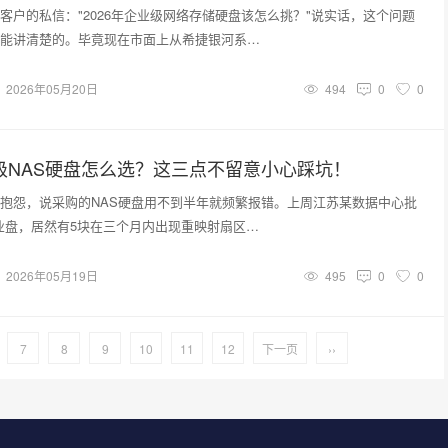
客户的私信："2026年企业级网络存储硬盘该怎么挑？"说实话，这个问题
能讲清楚的。毕竟现在市面上从希捷银河系…
2026年05月20日
494
0
0
业级NAS硬盘怎么选？这三点不留意小心踩坑！
抱怨，说采购的NAS硬盘用不到半年就频繁报错。上周江苏某数据中心批
企业盘，居然有5块在三个月内出现重映射扇区…
2026年05月19日
495
0
0
7
8
9
10
11
12
下一页
››