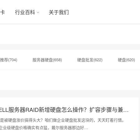
显卡
行业百科
关于我们
推荐(704)
服务器硬盘(658)
硬盘批发(622)
硬盘(620)
机械硬盘(535)
显卡(384)
监控硬盘(378)
企业硬盘(3
4)
希捷企业级硬盘(319)
移动硬盘(313)
A100(274)
2026年5月DELL服务器RAID新增硬盘怎么操作？扩容步骤与兼容性避坑指南
是被硬盘涨价搞得头大？咱们做企业硬盘批发这块的，天天盯着行情。
这波企业级硬盘价格确实有点猛，戴尔服务器那边好…