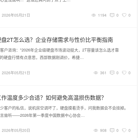
2026年05月21日
1194
0
0
硬盘2T怎么选？企业存储需求与性价比平衡指南
客户咨询："2026年企业级硬盘市场波动挺大，2T容量该怎么选才靠
初的硬盘行情有点意思，西部数据刚调价，希捷…
2026年05月21日
361
0
0
工作温度多少合适？如何避免高温损伤数据？
少客户的私信，说机房空调坏了，硬盘摸着烫手，问我数据会不会挂掉。
言耸听——2026年第一季度中国数据中心协会…
2026年05月20日
908
0
0