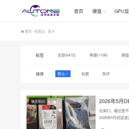
首页
硬盘
GPU
首页
-
标签云
- 显卡
标签
全部(6472)
希捷(1108)
硬盘
硬盘采购(548)
企业级硬盘(541)
排序
默认
标题
热评
希捷硬盘选购(354)
硬盘售后服务(33
企业级硬盘批发(238)
硬盘知识
兄弟们，最近是不
2026年5月初