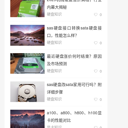
内幕大揭秘
硬盘知识
0
sas硬盘接口转换sata硬盘接
口，性能怎么样？
硬盘知识
0
最近硬盘涨价何时结束？原因
及市场预测
硬盘知识
0
sas硬盘改sata家用可行吗？附
详细步骤
硬盘知识
0
a100、a800、h800、h100显
卡的性能对比
显卡知识
0