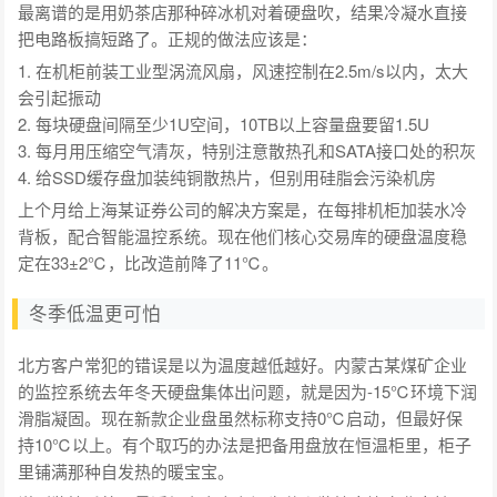
最离谱的是用奶茶店那种碎冰机对着硬盘吹，结果冷凝水直接
把电路板搞短路了。正规的做法应该是：
1. 在机柜前装工业型涡流风扇，风速控制在2.5m/s以内，太大
会引起振动
2. 每块硬盘间隔至少1U空间，10TB以上容量盘要留1.5U
3. 每月用压缩空气清灰，特别注意散热孔和SATA接口处的积灰
4. 给SSD缓存盘加装纯铜散热片，但别用硅脂会污染机房
上个月给上海某证券公司的解决方案是，在每排机柜加装水冷
背板，配合智能温控系统。现在他们核心交易库的硬盘温度稳
定在33±2℃，比改造前降了11℃。
冬季低温更可怕
北方客户常犯的错误是以为温度越低越好。内蒙古某煤矿企业
的监控系统去年冬天硬盘集体出问题，就是因为-15℃环境下润
滑脂凝固。现在新款企业盘虽然标称支持0℃启动，但最好保
持10℃以上。有个取巧的办法是把备用盘放在恒温柜里，柜子
里铺满那种自发热的暖宝宝。