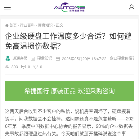
首页
-
行业百科
-
硬盘知识
-
正文
企业级硬盘工作温度多少合适？如何避
免高温损伤数据？
道通存储
硬盘知识
企业硬盘价格表
2026年05月20日 16:47:22
893
0
0
希捷国行 原装正品 欢迎采购咨询
这两天后台收到不少客户的私信，说机房空调坏了，硬盘摸着
烫手，问我数据会不会挂掉。这问题还真不是危言耸听——202
6年第一季度中国数据中心协会的报告显示，23%的企业数据丢
失事故都跟硬盘过热有关。今天咱们就掰开揉碎说说这个事