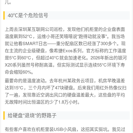
儿。
40℃是个危险信号
上周去深圳某互联网公司巡检，发现他们机柜里的企业盘表面
温度飙到52℃，运维小哥还笑嘻嘻说"跑得动就没事"。我当场
就让他看SMART日志——重分配扇区数已经涨了300多个。现
在主流的企业级硬盘，像希捷Exos系列，官方标称的工作温度
是5℃到60℃，但超过40℃就会加速老化。2026年新出的银河
X20系列虽然号称耐高温，但实际测试显示连续55℃环境下寿
命会缩短60%。
最要命的是温度波动。去年杭州某政务云项目，机房早晚温差
达到15℃，三个月内坏了47块硬盘。后来我们用红外热像仪扫
了一遍，发现靠近空调出风口的硬盘温差最大，这些盘的平均
无故障时间比恒温区的少了1.8万小时。
给硬盘"退烧"的野路子
有些客户喜欢在机柜里装USB小风扇，这招其实挺坑。我见过