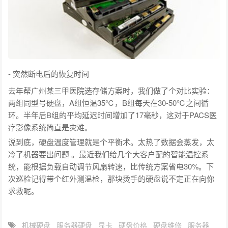
- 突然断电后的恢复时间
去年帮广州某三甲医院选存储方案时，我们做了个对比实验：
两组同型号硬盘，A组恒温35℃，B组每天在30-50℃之间循
环。半年后B组的平均延迟时间增加了17毫秒，这对于PACS医
疗影像系统简直是灾难。
说到底，硬盘温度管理就是个平衡术。太热了数据会蒸发，太
冷了机器要出问题 。最近我们给几个大客户配的智能温控系
统，能根据负载自动调节风扇转速，比传统方案省电30%。下
次巡检记得带个红外测温枪，那块烫手的硬盘说不定正在向你
求救呢。
机械硬盘
服务器硬盘
显卡
硬盘价格
硬盘维修
服务器