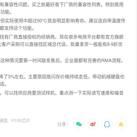
有兼容性问题，买之前最好查下厂商的兼容性列表。特别是用
级功能。
，但实际使用中超过50℃就会明显影响寿命。建议选自带温度传
ar都支持这个功能。
找有厂商直接授权的经销商。现在很多电商平台都有官方旗舰
客户采购可以直接找区域总代谈，批量拿货一般能有8-9折优
。这种情况要第一时间联系售后，企业盘都有完善的RMA流程。
上月降了3%左右。主要原因是闪存价格持续走低，带动机械硬盘也
适。
。可以找供应商要测试样机，重点测一下实际读写速度和噪音
硬盘
H100芯片
分享：