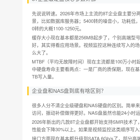
先说说转速。2026年市场上主流的8T企业盘主要分两
景，比如数据库服务器；5400转的噪音小，功耗低，适合
0转的大概1100-1250元。
缓存大小现在基本都是256MB起步了，个别高端型
好，其实得看应用场景。视频监控这种连续写入的场
么大了。
MTBF（平均无故障时间）现在主流都是100万小
中硬盘寿命主要看两点：一是厂商的质保期，现在基
TB写入量。
企业盘和NAS盘到底有啥区别？
很多人分不清企业级硬盘和NAS硬盘的区别。简单来
访问，振动补偿做得更好。NAS盘虽然也能24小时
2026年新出的几款8T企业盘都开始支持SMR技术
性能会下降30%以上。如果是视频监控这类顺序写
接口方面现在基本都升级到SATA 6Gb/s了，部分高