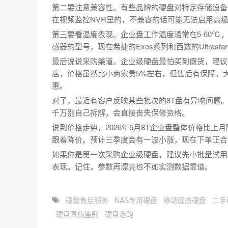
第二要注意兼容性。有些品牌的硬盘对特定存储设备
在视频监控NVR里的，不兼容的话可能无法启用高
第三要看温度表现。企业盘工作温度通常在5-60℃
感器的型号，现在希捷的Exos系列和西数的Ultrast
最后说说采购渠道。企业级硬盘最怕买到假货，建议
店，价格虽然比小商家贵5%左右，但售后有保障。大
惠。
对了，最近有客户反映某些批次的8T盘有异响问题
千万别自己拆解，会直接丧失保修资格。
说到价格走势，2026年5月8T企业盘整体价格比
跟着降价。预计三季度会有一波小涨，现在下单正合
如果你是第一次采购企业级硬盘，建议先小批量试用
表现。记住，参数再漂亮也不如实测数据靠谱。
硬盘售后服务
NAS专用硬盘
移动固态硬盘
二手
硬盘真伪鉴别
硬盘选购