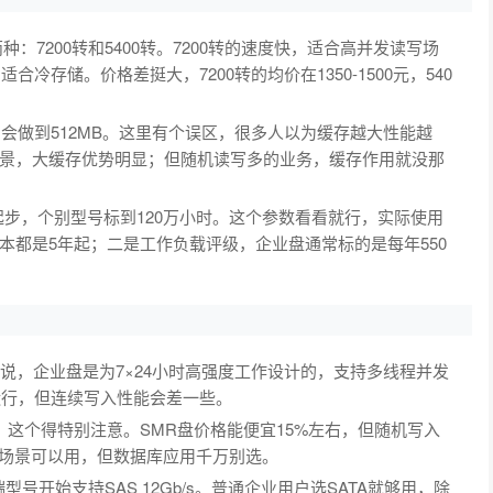
种：7200转和5400转。7200转的速度快，适合高并发读写场
冷存储。价格差挺大，7200转的均价在1350-1500元，540
号会做到512MB。这里有个误区，很多人以为缓存越大性能越
景，大缓存优势明显；但随机读写多的业务，缓存作用就没那
时起步，个别型号标到120万小时。这个参数看看就行，实际使用
本都是5年起；二是工作负载评级，企业盘通常标的是每年550
说，企业盘是为7×24小时高强度工作设计的，支持多线程并发
运行，但连续写入性能会差一些。
了，这个得特别注意。SMR盘价格能便宜15%左右，但随机写入
入场景可以用，但数据库应用千万别选。
端型号开始支持SAS 12Gb/s。普通企业用户选SATA就够用，除