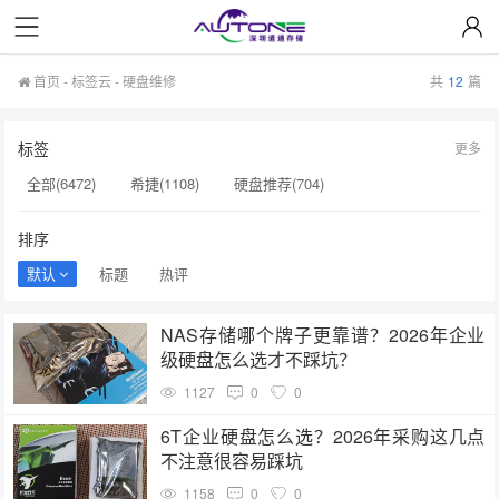
首页
-
标签云
- 硬盘维修
共
12
篇
标签
更多
全部(6472)
希捷(1108)
硬盘推荐(704)
服务器硬盘(658)
硬盘批发(622)
硬盘(620)
排序
NAS硬盘(593)
希捷硬盘(553)
硬盘采购(548)
默认
标题
热评
企业级硬盘(541)
机械硬盘(535)
硬盘维修(178)
NAS存储哪个牌子更靠谱？2026年企业
H100芯片(177)
希捷总代理(177)
希捷SSD(176)
级硬盘怎么选才不踩坑？
显卡A100(176)
希捷序列号(176)
硬盘质保(176)
1127
0
0
小容量存储(175)
H20显卡(174)
H20(173)
6T企业硬盘怎么选？2026年采购这几点
不注意很容易踩坑
NAS专用硬盘(173)
1158
0
0