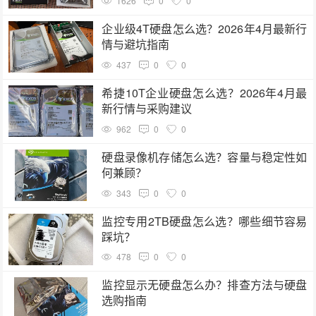
1626
0
0
企业级4T硬盘怎么选？2026年4月最新行
情与避坑指南
437
0
0
希捷10T企业硬盘怎么选？2026年4月最
新行情与采购建议
962
0
0
硬盘录像机存储怎么选？容量与稳定性如
何兼顾？
343
0
0
监控专用2TB硬盘怎么选？哪些细节容易
踩坑？
478
0
0
监控显示无硬盘怎么办？排查方法与硬盘
选购指南