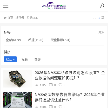
首页
-
标签云
- 希捷SSD
共
12
篇
标签
更多
全部(6472)
希捷(1108)
硬盘推荐(704)
服务器硬盘(658)
硬盘批发(622)
硬盘(620)
排序
NAS硬盘(593)
希捷硬盘(553)
硬盘采购(548)
默认
标题
热评
企业级硬盘(541)
机械硬盘(535)
希捷SSD(176)
2026年NAS本地磁盘映射怎么设置？企
显卡A100(176)
希捷序列号(176)
硬盘质保(176)
业数据访问速度如何提升？
小容量存储(175)
H20显卡(174)
H20(173)
1127
0
0
NAS专用硬盘(173)
nas硬盘(172)
H200服务器(169)
NAS硬盘数据恢复靠谱吗？2026年企业
存储选型该注意什么？
GPU服务器(167)
1604
0
0