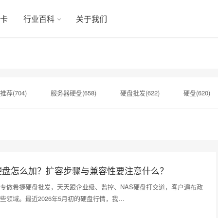
显卡
行业百科
关于我们
推荐(704)
服务器硬盘(658)
硬盘批发(622)
硬盘(620)
机械硬盘(535)
H20显卡(174)
H20(173)
NAS专用硬盘
sata固态硬盘(163)
NAS(162)
wd硬盘(157)
希捷
硬盘怎么加？扩容步骤与兼容性要注意什么？
专做希捷硬盘批发，天天跟企业级、监控、NAS硬盘打交道，客户遍布政
些领域。最近2026年5月初的硬盘行情，我…