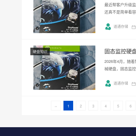
最近帮客户升级监
还真不是简单看容
道通存储
固态监控硬
硬盘知识
2026年4月，
械硬盘，固态监控
道通存储
‹‹
1
2
3
4
5
6