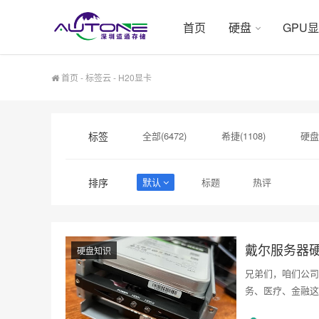
首页
硬盘
GPU
首页
-
标签云
- H20显卡
标签
全部(6472)
希捷(1108)
硬盘
硬盘采购(548)
企业级硬盘(541)
排序
默认
标题
热评
H200服务器(169)
GPU服务器(167)
戴尔服务器
硬盘知识
兄弟们，咱们公司
务、医疗、金融这