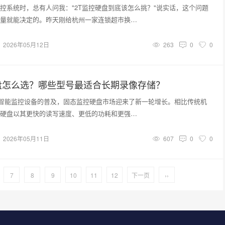
控系统时，总有人问我："2T监控硬盘到底该怎么挑？"说实话，这个问题
量就能决定的。昨天刚给杭州一家连锁超市换…
2026年05月12日
263
0
0
盘怎么选？哪些型号最适合长期录像存储？
随着智能监控设备的普及，固态监控硬盘市场迎来了新一轮增长。相比传统机
硬盘以其更快的读写速度、更低的功耗和更强…
2026年05月11日
607
0
0
7
8
9
10
11
12
下一页
››