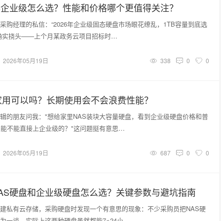
B企业级怎么选？性能和价格哪个更值得关注？
采购经理的私信：“2026年企业级固态硬盘市场眼花缭乱，1TB容量到底选
确实挠头——上个月某政务云项目招标时…
2026年05月19日
338
0
0
家用可以吗？长期使用会不会浪费性能？
辑的朋友问我："想给家里NAS装块大容量硬盘，看到企业级硬盘价格和普
，能不能直接上企业级的？"这问题挺有意思…
2026年05月19日
687
0
0
月NAS硬盘和企业级硬盘怎么选？关键参数与避坑指南
建私有云存储，采购硬盘时发现一个有意思的现象：不少采购员把NAS硬
为一谈。实际上这两种硬盘虽然都能7×24小…