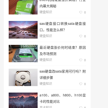
内幕大揭秘
硬盘知识
0
sas硬盘接口转换sata硬盘接
口，性能怎么样？
硬盘知识
0
最近硬盘涨价何时结束？原因
及市场预测
硬盘知识
0
sas硬盘改sata家用可行吗？附
详细步骤
硬盘知识
0
a100、a800、h800、h100显
卡的性能对比
显卡知识
0