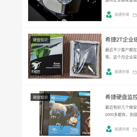
道通存储
希捷2T企
硬盘知识
最近不少客户都在问
等。这个月企业采
道通存储
希捷硬盘监
硬盘知识
最近有好几个做安
2000多都有，到
道通存储