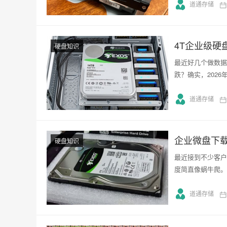
道通存储
4T企业级硬
硬盘知识
最近好几个做数据
跌？确实，202
道通存储
企业微盘下
硬盘知识
最近接到不少客户
度简直像蜗牛爬。
道通存储