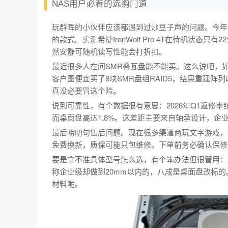
NAS用户必看的选购门道
玩群晖的小伙伴应该都遇到过炒豆子声的问题。今年
的款式。实测希捷IronWolf Pro 4T在待机状态
然安静可随机读写性能会打折扣。
最近很多人在问SMR叠瓦盘能不能买。这么说吧，如
客户图便宜买了8块SMR盘组RAID5，结果重建阵
真没必要冒这个险。
说到可靠性，有个数据很有意思：2026年Q1返修率
而桌面盘高达1.8%。这差距主要来自轴承设计，企
最后唠叨句售后问题。现在很多渠道商玩文字游戏，把
免费换新，质保可能只包维修。下单前务必确认保修
要是拿不准具体型号怎么选，有个笨办法但很管用：直
称企业级却做到20mm以内的，八成是桌面盘改标
材料呢。