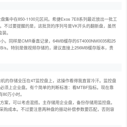
集中在850-1100元区间。希捷Exos 7E8系列最近放出一批工
右。不过要提醒的是，这批货的序列号是VK开头的翻新盘，虽然
盒装。
样是CMR垂直记录，64MB缓存的ST4000NM0035和25
30MB/s。特别是做视频存储的，建议直接上256MB缓存版本，贵
像机的存储全压在4T监控盘上，这操作看得我直冒冷汗。监控盘
必须上企业盘。有个简单的判断标准：看MTBF指标。现在靠
有80万小时。
控方案，可以考虑混搭。主存储用企业盘，备份存储用监控盘。
的采购成本。不过要注意两种盘的振动补偿参数要匹配，否则容