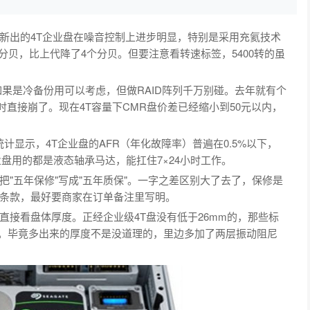
新出的4T企业盘在噪音控制上进步明显，特别是采用充氦技术
只有22分贝，比上代降了4个分贝。但要注意看转速标签，5400转的虽
果是冷备份用可以考虑，但做RAID阵列千万别碰。去年就有个
列时直接崩了。现在4T容量下CMR盘价差已经缩小到50元以内，
统计显示，4T企业盘的AFR（年化故障率）普遍在0.5%以下，
业盘用的都是液态轴承马达，能扛住7×24小时工作。
"五年保修"写成"五年质保"。一字之差区别大了去了，保修是
条款，最好要商家在订单备注里写明。
接看盘体厚度。正经企业级4T盘没有低于26mm的，那些标
的。毕竟多出来的厚度不是没道理的，里边多加了两层振动阻尼