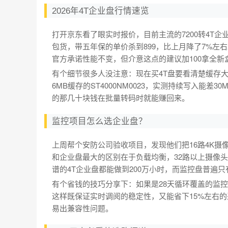
2026年4T企业盘行情速览
打开京东看了眼实时报价，目前主流的7200转4T企业盘
包货，带五年保的单价杀到899，比上月降了7%左
官方承诺性能不变，但介意这点的建议加100拿全新
有个细节很多人没注意：现在买4T盘要看清楚缓存大小。同
6MB缓存的ST4000NM0023，实测持续写入能差
的那几十块钱在批量转码时就能赚回来。
监控项目怎么选企业盘？
上周帮个安防公司验收项目，发现他们把16路4K摄
和企业盘最大的区别在于负载均衡，32路以上摄像头
谱的4T企业盘都能做到200万小时，而监控盘普遍只
有个省钱的技巧分享下：如果是28天循环覆盖的监
这样既保证实时调阅的稳定性，又能省下15%左右
易出兼容性问题。