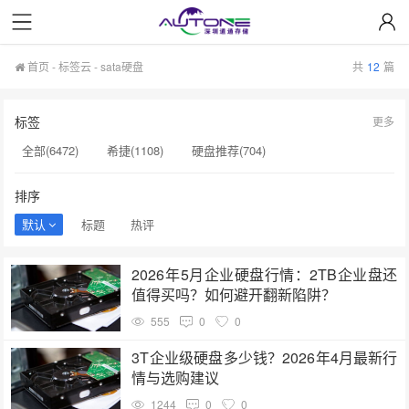
首页
-
标签云
- sata硬盘
共
12
篇
标签
更多
全部(6472)
希捷(1108)
硬盘推荐(704)
服务器硬盘(658)
硬盘批发(622)
硬盘(620)
排序
NAS硬盘(593)
希捷硬盘(553)
硬盘采购(548)
默认
标题
热评
企业级硬盘(541)
机械硬盘(535)
sata硬盘(190)
2026年5月企业硬盘行情：2TB企业盘还
企业级SSD(190)
英特尔(190)
硬盘质量(189)
值得买吗？如何避开翻新陷阱？
硬盘寿命(189)
固态硬盘推荐(188)
H100显卡(188)
555
0
0
AI训练(187)
硬盘真伪验证(187)
西部数据(187)
3T企业级硬盘多少钱？2026年4月最新行
情与选购建议
硬盘真伪鉴别(185)
1244
0
0