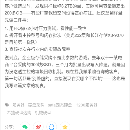
客户做选型时，发现同样标称3.2TB的盘，实际可用容量能差出
200多GB——有些厂商保留空间设得丧心病狂。建议拿到样盘
先做三件事：
1. 用FIO做72小时压力测试，看性能一致性
2. 拆开看主控型号和闪存批次（美光232层和长江存储X3-9070
是目前第一梯队）
3. 查该批次在行业内的实际故障率
说到底，企业级存储采购不是比参数的游戏。去年双十一某电
商平台采购的300块SSD，三个月内批量出现写入降速，就是因
为没吃透主控的垃圾回收机制。现在找我做采购咨询的客户，
第一句话都是"别整虚的，直接说现在买哪个不踩坑"——这也是
我写这篇文章的初衷。
服务器
硬盘采购
sata固态硬盘
H200服务器
希捷硬盘选购
机械硬盘
分享：