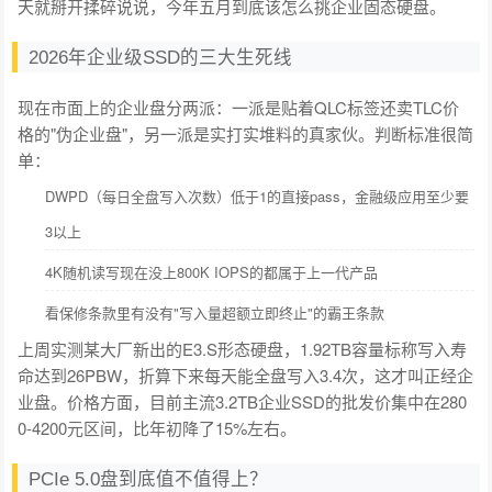
天就掰开揉碎说说，今年五月到底该怎么挑企业固态硬盘。
2026年企业级SSD的三大生死线
现在市面上的企业盘分两派：一派是贴着QLC标签还卖TLC价
格的"伪企业盘"，另一派是实打实堆料的真家伙。判断标准很简
单：
DWPD（每日全盘写入次数）低于1的直接pass，金融级应用至少要
3以上
4K随机读写现在没上800K IOPS的都属于上一代产品
看保修条款里有没有"写入量超额立即终止"的霸王条款
上周实测某大厂新出的E3.S形态硬盘，1.92TB容量标称写入寿
命达到26PBW，折算下来每天能全盘写入3.4次，这才叫正经企
业盘。价格方面，目前主流3.2TB企业SSD的批发价集中在280
0-4200元区间，比年初降了15%左右。
PCIe 5.0盘到底值不值得上？