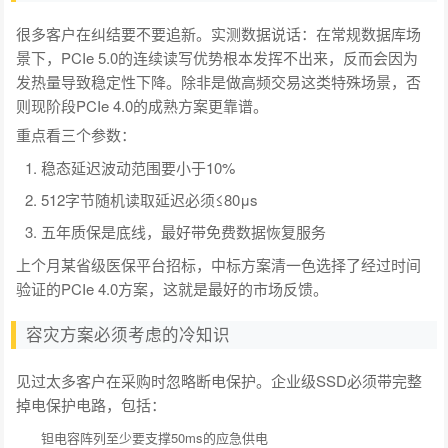
很多客户在纠结要不要追新。实测数据说话：在常规数据库场
景下，PCIe 5.0的连续读写优势根本发挥不出来，反而会因为
发热量导致稳定性下降。除非是做高频交易这类特殊场景，否
则现阶段PCIe 4.0的成熟方案更靠谱。
重点看三个参数：
稳态延迟波动范围要小于10%
512字节随机读取延迟必须≤80μs
五年质保是底线，最好带免费数据恢复服务
上个月某省级医保平台招标，中标方案清一色选择了经过时间
验证的PCIe 4.0方案，这就是最好的市场反馈。
容灾方案必须考虑的冷知识
见过太多客户在采购时忽略断电保护。企业级SSD必须带完整
掉电保护电路，包括：
钽电容阵列至少要支撑50ms的应急供电