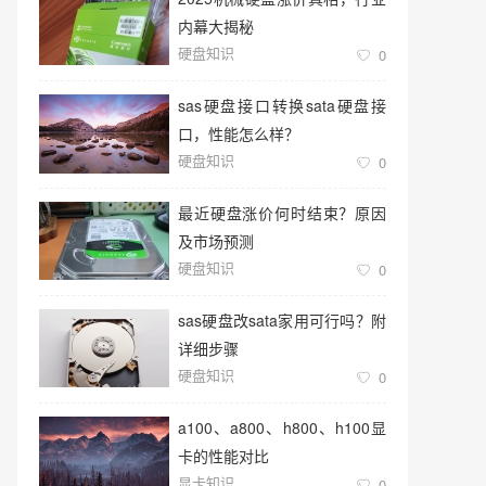
内幕大揭秘
硬盘知识
0
sas硬盘接口转换sata硬盘接
口，性能怎么样？
硬盘知识
0
最近硬盘涨价何时结束？原因
及市场预测
硬盘知识
0
sas硬盘改sata家用可行吗？附
详细步骤
硬盘知识
0
a100、a800、h800、h100显
卡的性能对比
显卡知识
0