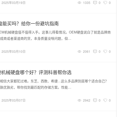
2025年03月19日
1335
0
0
盘能买吗？给你一份避坑指南
EM机械硬盘值不值得入手。这事儿得看情况。OEM硬盘说白了就是品牌商
成商或者渠道商的货，本身质量没啥问题，但…
2025年03月10日
2061
0
0
捷机械硬盘哪个好？评测科普帮你选
相信大家都犯过难。东芝、西数、希捷...这么多品牌到底哪个适合自己？
孰优孰劣，帮你找到最匹配的存储方案。性能…
2025年03月07日
2942
0
0