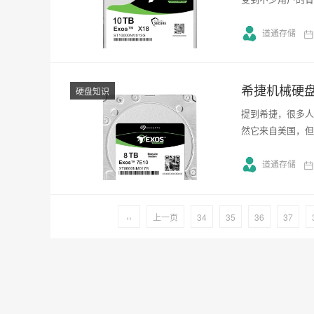
道通存储
希捷机械硬
硬盘知识
提到希捷，很多人
然它来自美国，但
道通存储
‹‹
上一页
34
35
36
37