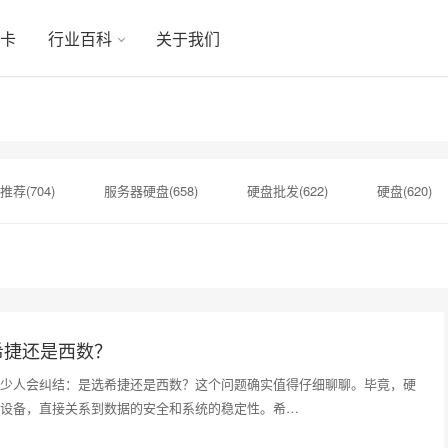
显卡
行业百科
关于我们
推荐(704)
服务器硬盘(658)
硬盘批发(622)
硬盘(620)
机械硬盘(535)
硬盘选购(501)
移动固态硬盘(456)
)
希捷硬盘选购(354)
硬盘售后服务(334)
希捷企业级硬盘(
希捷还是西数？
少人会纠结：是选希捷还是西数？这个问题确实值得仔细聊聊。毕竟，硬
设备，直接关系到数据的安全和系统的稳定性。希…