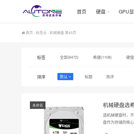
首页
硬盘
GPU
首页
-
标签云
- 机械硬盘 第45页
标签
全部(6472)
希捷(1108)
硬盘
硬盘采购(548)
企业级硬盘(541)
排序
默认
标题
热评
企业硬盘(367)
企业级固态硬盘(355
机械硬盘选
未命名
选机械硬盘时，不
盘作为存储的核心