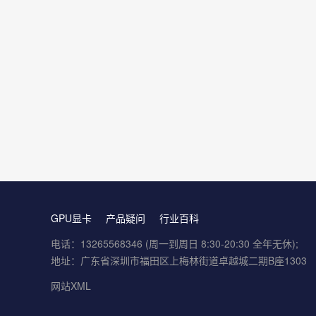
GPU显卡
产品疑问
行业百科
电话：13265568346 (周一到周日 8:30-20:30 全年无休);
地址：广东省深圳市福田区上梅林街道卓越城二期B座1303
网站XML