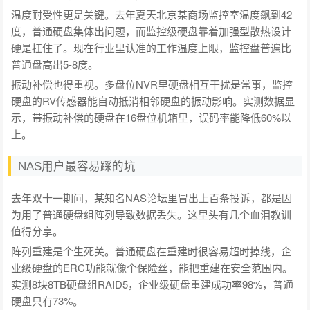
温度耐受性更是关键。去年夏天北京某商场监控室温度飙到42
度，普通硬盘集体出问题，而监控级硬盘靠着加强型散热设计
硬是扛住了。现在行业里认准的工作温度上限，监控盘普遍比
普通盘高出5-8度。
振动补偿也得重视。多盘位NVR里硬盘相互干扰是常事，监控
硬盘的RV传感器能自动抵消相邻硬盘的振动影响。实测数据显
示，带振动补偿的硬盘在16盘位机箱里，误码率能降低60%以
上。
NAS用户最容易踩的坑
去年双十一期间，某知名NAS论坛里冒出上百条投诉，都是因
为用了普通硬盘组阵列导致数据丢失。这里头有几个血泪教训
值得分享。
阵列重建是个生死关。普通硬盘在重建时很容易超时掉线，企
业级硬盘的ERC功能就像个保险丝，能把重建在安全范围内。
实测8块8TB硬盘组RAID5，企业级硬盘重建成功率98%，普通
硬盘只有73%。