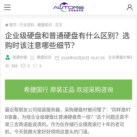
首页
-
行业百科
-
硬盘知识
-
正文
企业级硬盘和普通硬盘有什么区别？选
购时该注意哪些细节？
道通存储
硬盘知识
企业硬盘价格表
2026年05月20日 16:47:05
358
0
0
希捷国行 原装正品 欢迎采购咨询
最近帮朋友公司组装服务器，采购硬盘时被问懵了："同样是8T
B容量，为啥企业级硬盘比普通硬盘贵一倍？"这个问题还真不
是三言两语能说清的。作为在存储行业摸爬滚打十年的老司
机，今天就跟大家好好唠唠这里头的门道。