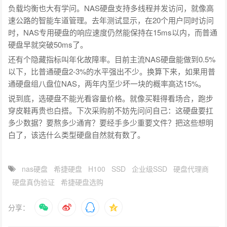
负载均衡也大有学问。NAS硬盘支持多线程并发访问，就像高
速公路的智能车道管理。去年测试显示，在20个用户同时访问
时，NAS专用硬盘的响应速度仍然能保持在15ms以内，而普通
硬盘早就突破50ms了。
还有个隐藏指标叫年化故障率。目前主流NAS硬盘能做到0.5%
以下，比普通硬盘2-3%的水平强出不少。换算下来，如果用普
通硬盘组八盘位NAS，两年内至少坏一块的概率高达15%。
说到底，选硬盘不能光看容量价格。就像买鞋得看场合，跑步
穿皮鞋再贵也白搭。下次采购前不妨先问问自己：这硬盘要扛
多少数据？要熬多少通宵？要经手多少重要文件？把这些想明
白了，该选什么类型硬盘自然就有数了。
nas硬盘
希捷硬盘
H100
SSD
企业级SSD
硬盘代理商
硬盘真伪验证
希捷硬盘选购
分享：