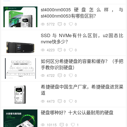
st4000nm0035硬盘怎么样，与
st4000nm0053有哪些区别？
5772
0
0
SSD 与 NVMe有什么区别，u2固态比
nvme快多少？
4223
0
0
如何区分希捷硬盘的容量和缓存？（手把
手教你识别硬盘）
4722
0
0
希捷硬盘中国生产厂家，希捷硬盘进货渠
道
4473
0
0
硬盘哪种好？十大公认最耐用的硬盘
10115
0
1