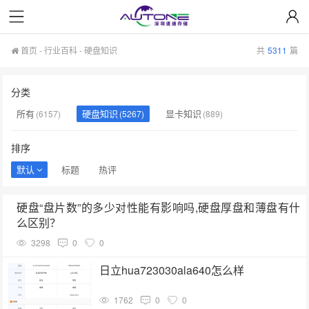
首页
-
行业百科
-
硬盘知识
共
5311
篇
分类
所有
硬盘知识
显卡知识
(6157)
(5267)
(889)
排序
默认
标题
热评
硬盘“盘片数”的多少对性能有影响吗,硬盘厚盘和薄盘有什
么区别？
3298
0
0
日立hua723030ala640怎么样
1762
0
0