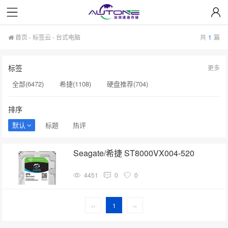
首页
-
标签云
- 台式电脑
共
1
篇
标签
更多
全部(6472)
希捷(1108)
硬盘推荐(704)
服务器硬盘(658)
硬盘批发(622)
硬盘(620)
排序
NAS硬盘(593)
希捷硬盘(553)
硬盘采购(548)
默认
标题
热评
企业级硬盘(541)
机械硬盘(535)
台式电脑(1)
Seagate/希捷 ST8000VX004-520
4TB移动硬盘(1)
经销商(1)
西部数据硬盘​(1)
4451
0
0
企业级硬盘批发价(1)
西数硬盘出厂价(1)
西数硬盘价格(1)
硬盘价格上涨(1)
硬盘批发价​(1)
硬盘生产(1)
‹‹
1
››
固态硬盘价格(1)