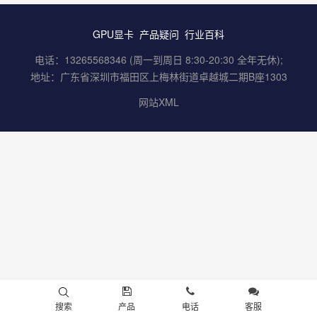
GPU显卡
产品疑问
行业百科
电话：13265568346 (周一到周日 8:30-20:30 全年无休);
地址：广东省深圳市福田区上梅林街道卓越城二期B座1303
网站XML
搜索
产品
电话
客服