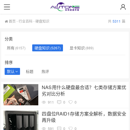
首页
-
行业百科
-
硬盘知识
共
5311
篇
分类
所有
硬盘知识
显卡知识
(6157)
(5267)
(889)
排序
默认
标题
热评
NAS用什么硬盘最合适？七类存储方案优
劣对比分析
911
0
0
四盘位RAID1存储方案全解析，数据安全
再升级
591
0
0