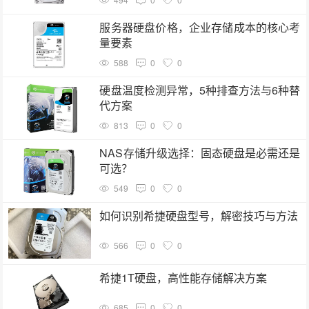
服务器硬盘价格，企业存储成本的核心考
量要素
588
0
0
硬盘温度检测异常，5种排查方法与6种替
代方案
813
0
0
NAS存储升级选择：固态硬盘是必需还是
可选？
549
0
0
如何识别希捷硬盘型号，解密技巧与方法
566
0
0
希捷1T硬盘，高性能存储解决方案
685
0
0