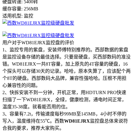
硬盘转速: 5400转
缓存容量: 256MB
适用机型: 监控
用户对于WD81EJRX监控盘的评价
1、监控专用的紫盘，安装师傅特别推荐的。西部数据的紫盘
是监控设备存储的最佳选择。只要是硬盘，买西部数码的准没
错。WD81EJRX一共8T容量，加上原先的4T容量的硬盘，16
个探头可以存储30天的记录。哈哈，原本失算了，应该配个两
个8T的硬盘。西部数码大品牌，兼容性强哈哈。压根不用担
心兼容性的问题。
2、快拆安装不到一分钟，开机正常，用HDTURN PRO快速
扫描了一下WD81EJRX，全绿，健康检测，通电时间正常，
温度35-38度。就看能否用的住。
3、容量有7.2t，传输速度每秒99MB至145MB，4小时不停的
写入，温度维持在55℃。西数
WD81EJRX
监控盘总体来说符
合我的要求，推荐大家购买。