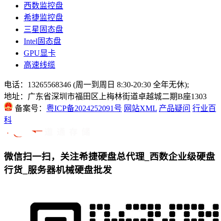
西数监控盘
希捷监控盘
三星固态盘
Intel固态盘
GPU显卡
高速线缆
电话：13265568346 (周一到周日 8:30-20:30 全年无休);
地址：广东省深圳市福田区上梅林街道卓越城二期B座1303
备案号：
粤ICP备2024252091号
网站XML
产品疑问
行业百
科
微信扫一扫，关注希捷硬盘总代理_西数企业级硬盘
行货_服务器机械硬盘批发