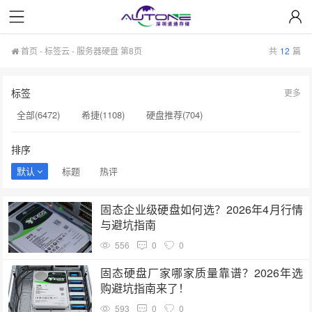
首页
-
标签云
- 服务器硬盘 第8页
共
12
篇
标签
更多
全部(6472)
希捷(1108)
硬盘推荐(704)
服务器硬盘(658)
硬盘批发(622)
硬盘(620)
排序
NAS硬盘(593)
希捷硬盘(553)
硬盘采购(548)
默认
标题
热评
企业级硬盘(541)
机械硬盘(535)
硬盘选购(501)
固态企业级硬盘如何选？2026年4月行情
移动固态硬盘(456)
显卡(384)
与避坑指南
556
0
0
固态硬盘厂家哪家质量靠谱？2026年选
购避坑指南来了！
593
0
0