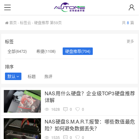
首页
-
标签云
- 硬盘推荐 第59页
共
8
篇
标签
更多
全部(6472)
希捷(1108)
硬盘推荐(704)
服务器硬盘(658)
硬盘批发(622)
硬盘(620)
排序
NAS硬盘(593)
希捷硬盘(553)
硬盘采购(548)
默认
标题
热评
企业级硬盘(541)
机械硬盘(535)
硬盘选购(501)
NAS用什么硬盘？企业级TOP3硬盘推荐
移动固态硬盘(456)
详解
1628
0
0
NAS硬盘S.M.A.R.T.报警：哪些数值最危
险？如何避免数据丢失？
1535
0
0