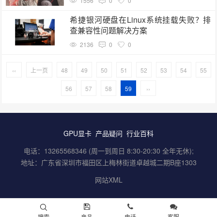
1556
0
0
希捷银河硬盘在Linux系统挂载失败？排
查兼容性问题解决方案
2136
0
0
‹‹
上一页
48
49
50
51
52
53
54
55
56
57
58
59
››
GPU显卡
产品疑问
行业百科
电话：13265568346 (周一到周日 8:30-20:30 全年无休);
地址：广东省深圳市福田区上梅林街道卓越城二期B座1303
网站XML
搜索
产品
电话
客服